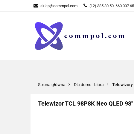
sklep@commpol.com
(12) 385 80 50, 660 007 6
WSZYSTKIE KATEGORIE
WSZYST
Strona główna
Dla domu i biura
Telewizory
Telewizor TCL 98P8K Neo QLED 98" 