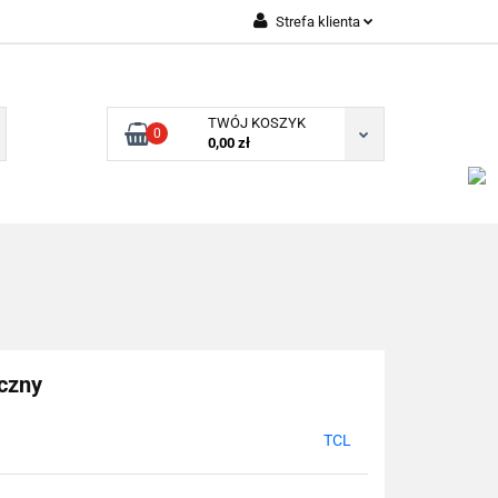
Strefa klienta
Zaloguj się
Zarejestruj się
TWÓJ KOSZYK
0
Dodaj zgłoszenie
0,00 zł
czny
TCL