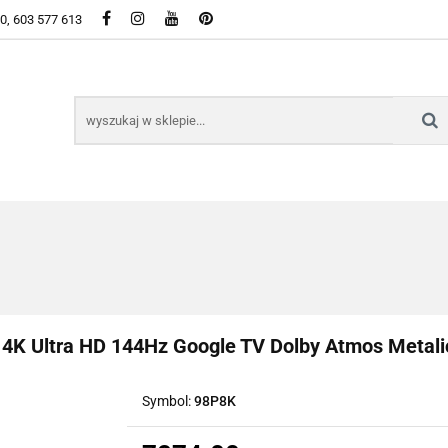
50, 603 577 613
WSZYSTKIE KATEGORIE DOSTĘPNE W SKLEPIE
KIE KATEGORIE DOSTĘPNE W SKLEPIE
4K Ultra HD 144Hz Google TV Dolby Atmos Metali
Symbol:
98P8K