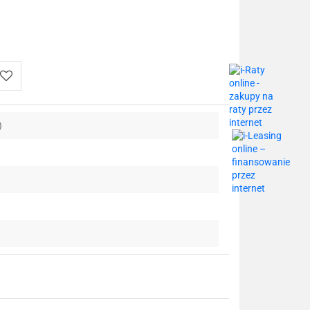
Do
)
przechowalni