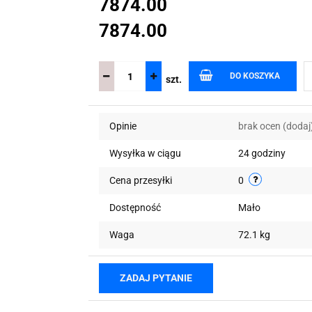
7874.00
7874.00
DO KOSZYKA
szt.
Opinie
brak ocen
(dodaj
Wysyłka w ciągu
24 godziny
Cena przesyłki
0
Dostępność
Mało
Waga
72.1 kg
ZADAJ PYTANIE