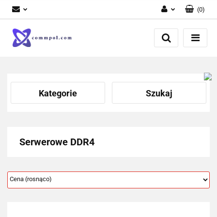
(
0
)
Zaloguj się
Zarejestruj się
Dodaj zgłoszenie
Kategorie
Szukaj
Serwerowe DDR4