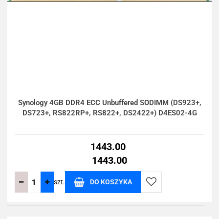
Synology 4GB DDR4 ECC Unbuffered SODIMM (DS923+,
DS723+, RS822RP+, RS822+, DS2422+) D4ES02-4G
1443.00
1443.00
szt.
DO KOSZYKA
Do