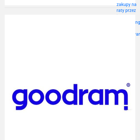
Do
przechowalni