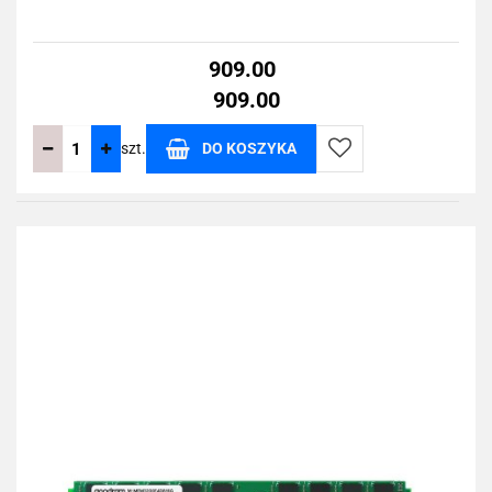
909.00
909.00
szt.
DO KOSZYKA
Do
przechowalni