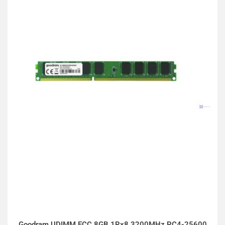
Goodram UDIMM ECC 8GB 1Rx8 3200MHz PC4-25600