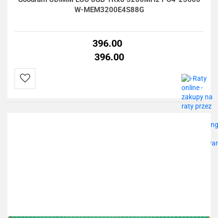
W-MEM3200E4S88G
396.00
396.00
Do
przechowalni