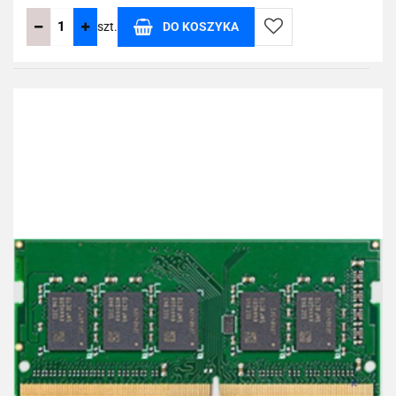
szt.
DO KOSZYKA
Do
przechowalni