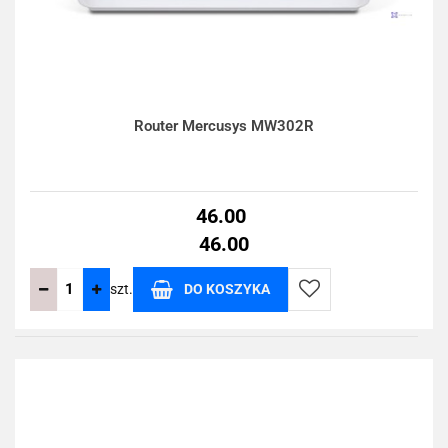
Router Mercusys MW302R
46.00
46.00
szt.
DO KOSZYKA
Do
przechowalni