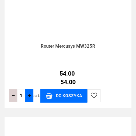
Router Mercusys MW325R
54.00
54.00
szt.
DO KOSZYKA
Do
przechowalni