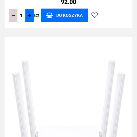
92.00
szt.
DO KOSZYKA
Do
przechowalni