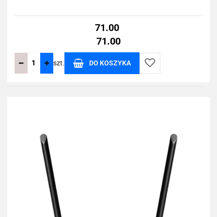
71.00
71.00
szt.
DO KOSZYKA
Do
przechowalni