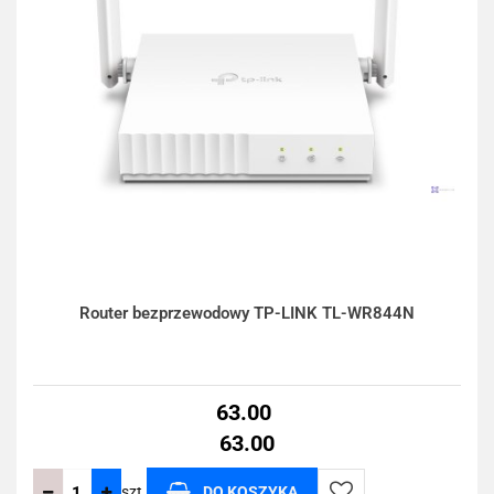
Router bezprzewodowy TP-LINK TL-WR844N
63.00
63.00
szt.
DO KOSZYKA