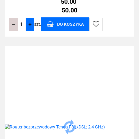
50.00
50.00
szt.
DO KOSZYKA
Do
przechowalni