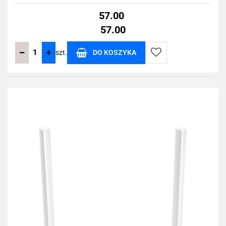
57.00
57.00
szt.
DO KOSZYKA
Do
przechowalni