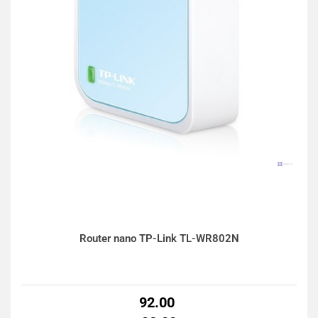
Router nano TP-Link TL-WR802N
92.00