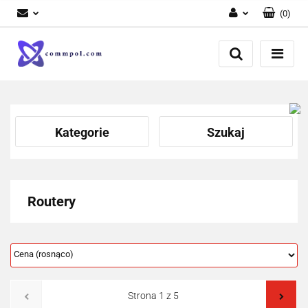
(
0
)
Zaloguj się
Zarejestruj się
Dodaj zgłoszenie
Kategorie
Szukaj
Routery