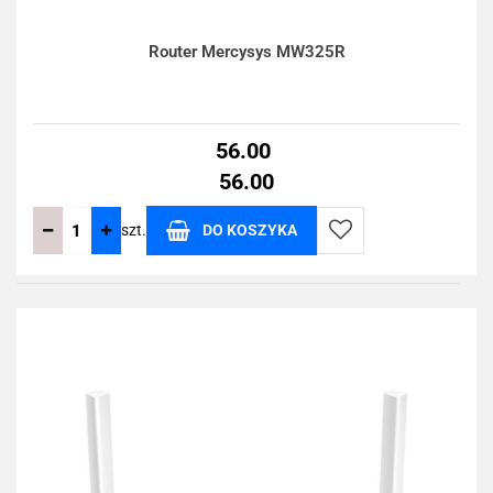
Router Mercysys MW325R
56.00
56.00
szt.
DO KOSZYKA
Do
przechowalni