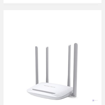
Do
przechowalni