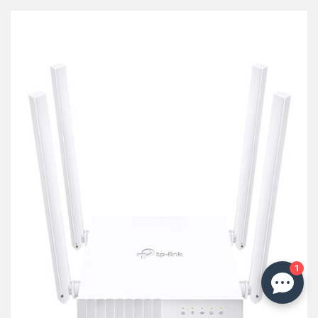
przechowalni
1