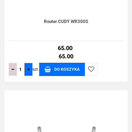
Router CUDY WR300S
65.00
65.00
szt.
DO KOSZYKA
Do
przechowalni