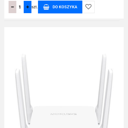
szt.
DO KOSZYKA
Do
przechowalni