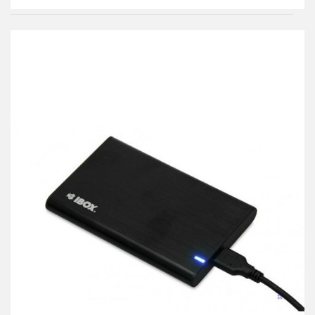
Do
przechowalni