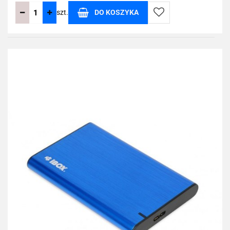
szt.
DO KOSZYKA
Do
przechowalni