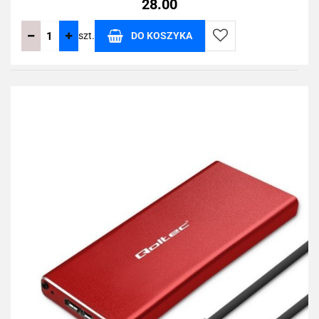
28.00
szt.
DO KOSZYKA
Do
przechowalni