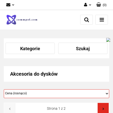
(
0
)
Zaloguj się
Zarejestruj się
Dodaj zgłoszenie
Kategorie
Szukaj
Akcesoria do dysków