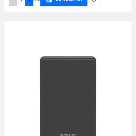
Do
przechowalni