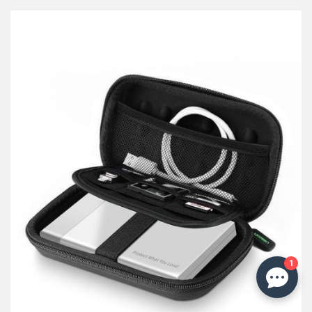
przechowalni
1