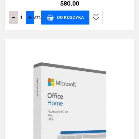
580.00
szt.
DO KOSZYKA
Do
przechowalni