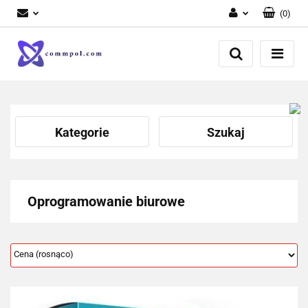
(
0
)
Zaloguj się
Zarejestruj się
Dodaj zgłoszenie
Kategorie
Szukaj
Oprogramowanie biurowe