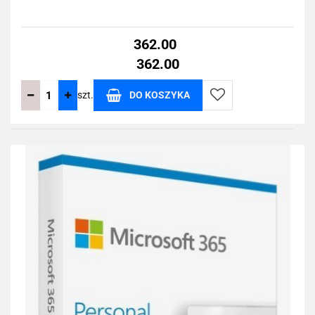
362.00
362.00
szt.
DO KOSZYKA
Do
przechowalni