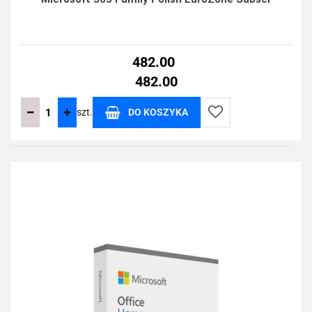
482.00
482.00
szt.
DO KOSZYKA
Do
przechowalni