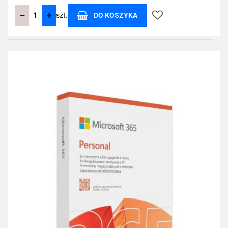
szt.
DO KOSZYKA
Do
przechowalni