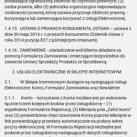
posiadająca ograniczoną zdolność do czynności prawnych; (2)
osoba prawna; albo (3) jednostka organizacyjna nieposiadająca
osobowości prawnej, której ustawa przyznaje zdolność prawną; -
korzystająca lub zamierzająca korzystać z Usługi Elektronicznej.
1.4.15. USTAWA O PRAWACH KONSUMENTA, USTAWA – ustawa z
dnia 30 maja 2014 r. o prawach konsumenta (Dziennik Ustaw z
roku 2014 pozycja 827 z późniejszymi zmianami).
1.4.16. ZAMÓWIENIE - oświadczenie woli Klienta składane za
pomocą Formularza Zamówienia i zmierzające bezpośrednio do
zawarcia Umowy Sprzedaży Produktu ze Sprzedawcą.
USŁUGI ELEKTRONICZNE W SKLEPIE INTERNETOWYM
2.1. W Sklepie Internetowym dostępne są następujące Usługi
Elektroniczne: Konto, Formularz Zamówienia oraz Newsletter.
2.1.1. Konto – korzystanie z Konta możliwe jest po wykonaniu
łącznie trzech kolejnych kroków przez Usługobiorcę – (1)
wypełnieniu Formularza Rejestracji, (2) kliknięciu pola „Załóż konto”
oraz (3) potwierdzeniu chęci utworzenia Konta poprzez kliknięcie w
link potwierdzający przesłany automatycznie na podany adres
poczty elektronicznej. W Formularzu Rejestracji niezbędne jest
podanie przez Usługobiorcę następujących danych Usługobiorcy: