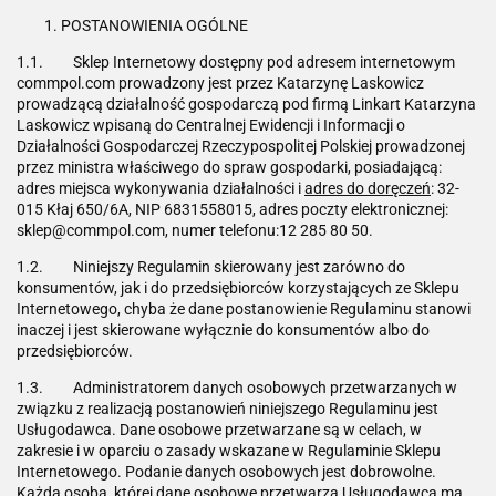
POSTANOWIENIA OGÓLNE
1.1. Sklep Internetowy dostępny pod adresem internetowym
commpol.com prowadzony jest przez Katarzynę Laskowicz
prowadzącą działalność gospodarczą pod firmą Linkart Katarzyna
Laskowicz wpisaną do Centralnej Ewidencji i Informacji o
Działalności Gospodarczej Rzeczypospolitej Polskiej prowadzonej
przez ministra właściwego do spraw gospodarki, posiadającą:
adres miejsca wykonywania działalności i
adres do doręczeń
: 32-
015 Kłaj 650/6A, NIP 6831558015, adres poczty elektronicznej:
sklep@commpol.com, numer telefonu:12 285 80 50.
1.2. Niniejszy Regulamin skierowany jest zarówno do
konsumentów, jak i do przedsiębiorców korzystających ze Sklepu
Internetowego, chyba że dane postanowienie Regulaminu stanowi
inaczej i jest skierowane wyłącznie do konsumentów albo do
przedsiębiorców.
1.3. Administratorem danych osobowych przetwarzanych w
związku z realizacją postanowień niniejszego Regulaminu jest
Usługodawca. Dane osobowe przetwarzane są w celach, w
zakresie i w oparciu o zasady wskazane w Regulaminie Sklepu
Internetowego. Podanie danych osobowych jest dobrowolne.
Każda osoba, której dane osobowe przetwarza Usługodawca ma