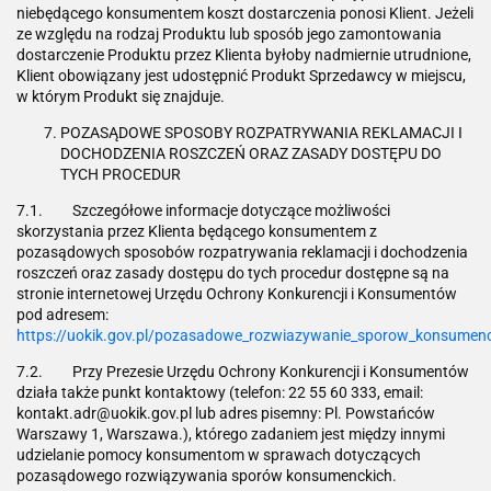
niebędącego konsumentem koszt dostarczenia ponosi Klient. Jeżeli
ze względu na rodzaj Produktu lub sposób jego zamontowania
dostarczenie Produktu przez Klienta byłoby nadmiernie utrudnione,
Klient obowiązany jest udostępnić Produkt Sprzedawcy w miejscu,
w którym Produkt się znajduje.
POZASĄDOWE SPOSOBY ROZPATRYWANIA REKLAMACJI I
DOCHODZENIA ROSZCZEŃ ORAZ ZASADY DOSTĘPU DO
TYCH PROCEDUR
7.1. Szczegółowe informacje dotyczące możliwości
skorzystania przez Klienta będącego konsumentem z
pozasądowych sposobów rozpatrywania reklamacji i dochodzenia
roszczeń oraz zasady dostępu do tych procedur dostępne są na
stronie internetowej Urzędu Ochrony Konkurencji i Konsumentów
pod adresem:
https://uokik.gov.pl/pozasadowe_rozwiazywanie_sporow_konsumen
7.2. Przy Prezesie Urzędu Ochrony Konkurencji i Konsumentów
działa także punkt kontaktowy (telefon: 22 55 60 333, email:
kontakt.adr@uokik.gov.pl lub adres pisemny: Pl. Powstańców
Warszawy 1, Warszawa.), którego zadaniem jest między innymi
udzielanie pomocy konsumentom w sprawach dotyczących
pozasądowego rozwiązywania sporów konsumenckich.