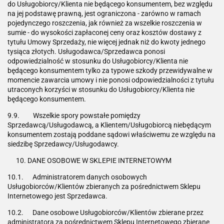
do Usługobiorcy/Klienta nie będącego konsumentem, bez względu
na jej podstawę prawną, jest ograniczona - zarówno w ramach
pojedynczego roszczenia, jak również za wszelkie roszczenia w
sumie - do wysokości zapłaconej ceny oraz kosztów dostawy z
tytułu Umowy Sprzedaży, nie więcej jednak niż do kwoty jednego
tysiąca złotych. Usługodawca/Sprzedawca ponosi
odpowiedzialność w stosunku do Usługobiorcy/Klienta nie
będącego konsumentem tylko za typowe szkody przewidywalne w
momencie zawarcia umowy i nie ponosi odpowiedzialności z tytułu
utraconych korzyści w stosunku do Usługobiorcy/Klienta nie
będącego konsumentem.
9.9. Wszelkie spory powstałe pomiędzy
Sprzedawcą/Usługodawcą, a Klientem/Usługobiorcą niebędącym
konsumentem zostają poddane sądowi właściwemu ze względu na
siedzibę Sprzedawcy/Usługodawcy.
DANE OSOBOWE W SKLEPIE INTERNETOWYM
10.1. Administratorem danych osobowych
Usługobiorców/Klientów zbieranych za pośrednictwem Sklepu
Internetowego jest Sprzedawca.
10.2. Dane osobowe Usługobiorców/Klientów zbierane przez
administratora za pośrednictwem Sklepu Internetowego zbierane