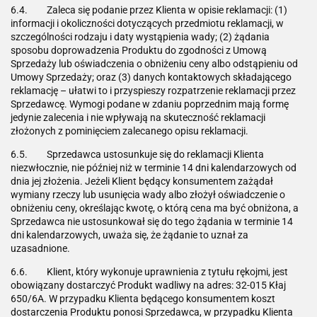
6.4. Zaleca się podanie przez Klienta w opisie reklamacji: (1)
informacji i okoliczności dotyczących przedmiotu reklamacji, w
szczególności rodzaju i daty wystąpienia wady; (2) żądania
sposobu doprowadzenia Produktu do zgodności z Umową
Sprzedaży lub oświadczenia o obniżeniu ceny albo odstąpieniu od
Umowy Sprzedaży; oraz (3) danych kontaktowych składającego
reklamację – ułatwi to i przyspieszy rozpatrzenie reklamacji przez
Sprzedawcę. Wymogi podane w zdaniu poprzednim mają formę
jedynie zalecenia i nie wpływają na skuteczność reklamacji
złożonych z pominięciem zalecanego opisu reklamacji.
6.5. Sprzedawca ustosunkuje się do reklamacji Klienta
niezwłocznie, nie później niż w terminie 14 dni kalendarzowych od
dnia jej złożenia. Jeżeli Klient będący konsumentem zażądał
wymiany rzeczy lub usunięcia wady albo złożył oświadczenie o
obniżeniu ceny, określając kwotę, o którą cena ma być obniżona, a
Sprzedawca nie ustosunkował się do tego żądania w terminie 14
dni kalendarzowych, uważa się, że żądanie to uznał za
uzasadnione.
6.6. Klient, który wykonuje uprawnienia z tytułu rękojmi, jest
obowiązany dostarczyć Produkt wadliwy na adres: 32-015 Kłaj
650/6A. W przypadku Klienta będącego konsumentem koszt
dostarczenia Produktu ponosi Sprzedawca, w przypadku Klienta