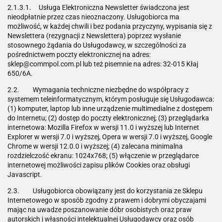
2.1.3.1. Usługa Elektroniczna Newsletter świadczona jest
nieodpłatnie przez czas nieoznaczony. Usługobiorca ma
możliwość, w każdej chwili i bez podania przyczyny, wypisania się z
Newslettera (rezygnacji z Newslettera) poprzez wysłanie
stosownego żądania do Usługodawcy, w szczególności za
pośrednictwem poczty elektronicznej na adres:
sklep@commpol.com.pl lub też pisemnie na adres: 32-015 Kłaj
650/6A.
2.2. Wymagania techniczne niezbędne do współpracy z
systemem teleinformatycznym, którym posługuje się Usługodawca:
(1) komputer, laptop lub inne urządzenie multimedialne z dostępem
do Internetu; (2) dostęp do poczty elektronicznej; (3) przeglądarka
internetowa: Mozilla Firefox w wersji 11.0 i wyższej lub Internet
Explorer w wersji 7.0 i wyższej, Opera w wersji 7.0 i wyższej, Google
Chrome w wersji 12.0.0 i wyższej; (4) zalecana minimalna
rozdzielczość ekranu: 1024x768; (5) włączenie w przeglądarce
internetowej możliwości zapisu plików Cookies oraz obsługi
Javascript.
2.3. Usługobiorca obowiązany jest do korzystania ze Sklepu
Internetowego w sposób zgodny z prawem i dobrymi obyczajami
mając na uwadze poszanowanie dóbr osobistych oraz praw
autorskich i własności intelektualnej Usługodawcy oraz osób