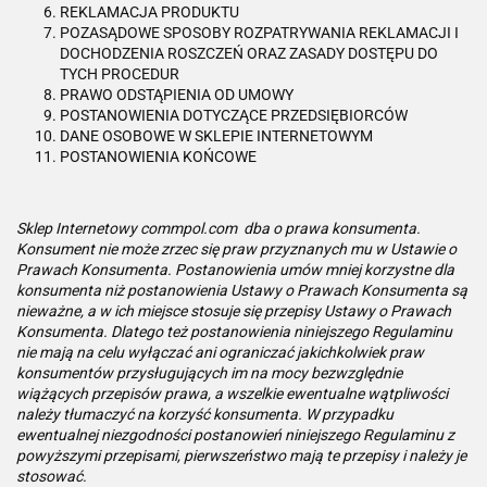
REKLAMACJA PRODUKTU
POZASĄDOWE SPOSOBY ROZPATRYWANIA REKLAMACJI I
DOCHODZENIA ROSZCZEŃ ORAZ ZASADY DOSTĘPU DO
TYCH PROCEDUR
PRAWO ODSTĄPIENIA OD UMOWY
POSTANOWIENIA DOTYCZĄCE PRZEDSIĘBIORCÓW
DANE OSOBOWE W SKLEPIE INTERNETOWYM
POSTANOWIENIA KOŃCOWE
Sklep Internetowy commpol.com dba o prawa konsumenta.
Konsument nie może zrzec się praw przyznanych mu w Ustawie o
Prawach Konsumenta. Postanowienia umów mniej korzystne dla
konsumenta niż postanowienia Ustawy o Prawach Konsumenta są
nieważne, a w ich miejsce stosuje się przepisy Ustawy o Prawach
Konsumenta. Dlatego też postanowienia niniejszego Regulaminu
nie mają na celu wyłączać ani ograniczać jakichkolwiek praw
konsumentów przysługujących im na mocy bezwzględnie
wiążących przepisów prawa, a wszelkie ewentualne wątpliwości
należy tłumaczyć na korzyść konsumenta. W przypadku
ewentualnej niezgodności postanowień niniejszego Regulaminu z
powyższymi przepisami, pierwszeństwo mają te przepisy i należy je
stosować.