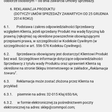
odbiorze osobistym – od dnia zawarcia Umowy Sprzedaży.
REKLAMACJA PRODUKTU
(DOTYCZY UMÓW SPRZEDAŻY ZAWARTYCH OD 25 GRUDNIA
2014 ROKU)
6.1. Podstawa i zakres odpowiedzialności Sprzedawcy
względem Klienta, jeżeli sprzedany Produkt ma wadę fizyczną lub
prawną (rękojmia) są określone powszechnie obowiązującymi
przepisami prawa, w szczególności w Kodeksie Cywilnym (w
szczególności w art. 556-576 Kodeksu Cywilnego).
6.2. Sprzedawca obowiązany jest dostarczyć Klientowi Produkt
bez wad. Szczegółowe informacje dotyczące odpowiedzialności
Sprzedawcy z tytułu wady Produktu oraz uprawnień Klienta są
określone na stronie Sklepu Internetowego w zakładce „
Reklamacja
towaru
”.
6.3. Reklamacja może zostać złożona przez Klienta na
przykład:
6.3.1. pisemnie na adres: 32-015 Kłaj 650/6A;
6.3.2. w formie elektronicznej za pośrednictwem poczty
elektronicznej na adres: sklep@commpol.com;