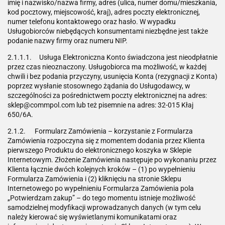
imię i nazwisko/nazwa firmy, adres (ulica, numer domu/mieszkania,
kod pocztowy, miejscowość, kraj), adres poczty elektronicznej,
numer telefonu kontaktowego oraz hasło. W wypadku
Usługobiorców niebędących konsumentami niezbędne jest także
podanie nazwy firmy oraz numeru NIP.
2.1.1.1. Usługa Elektroniczna Konto świadczona jest nieodpłatnie
przez czas nieoznaczony. Usługobiorca ma możliwość, w każdej
chwili i bez podania przyczyny, usunięcia Konta (rezygnacji z Konta)
poprzez wysłanie stosownego żądania do Usługodawcy, w
szczególności za pośrednictwem poczty elektronicznej na adres:
sklep@commpol.com lub też pisemnie na adres: 32-015 Kłaj
650/6A.
2.1.2. Formularz Zamówienia – korzystanie z Formularza
Zamówienia rozpoczyna się z momentem dodania przez Klienta
pierwszego Produktu do elektronicznego koszyka w Sklepie
Internetowym. Złożenie Zamówienia następuje po wykonaniu przez
Klienta łącznie dwóch kolejnych kroków – (1) po wypełnieniu
Formularza Zamówienia i (2) kliknięciu na stronie Sklepu
Internetowego po wypełnieniu Formularza Zamówienia pola
„Potwierdzam zakup” – do tego momentu istnieje możliwość
samodzielnej modyfikacji wprowadzanych danych (w tym celu
należy kierować się wyświetlanymi komunikatami oraz