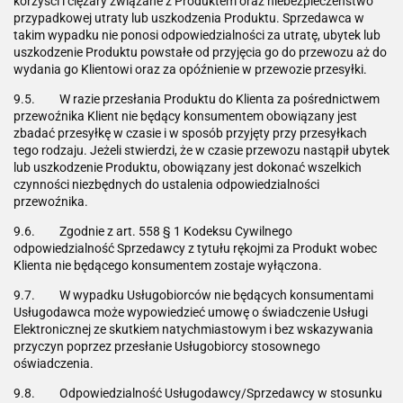
korzyści i ciężary związane z Produktem oraz niebezpieczeństwo
przypadkowej utraty lub uszkodzenia Produktu. Sprzedawca w
takim wypadku nie ponosi odpowiedzialności za utratę, ubytek lub
uszkodzenie Produktu powstałe od przyjęcia go do przewozu aż do
wydania go Klientowi oraz za opóźnienie w przewozie przesyłki.
9.5. W razie przesłania Produktu do Klienta za pośrednictwem
przewoźnika Klient nie będący konsumentem obowiązany jest
zbadać przesyłkę w czasie i w sposób przyjęty przy przesyłkach
tego rodzaju. Jeżeli stwierdzi, że w czasie przewozu nastąpił ubytek
lub uszkodzenie Produktu, obowiązany jest dokonać wszelkich
czynności niezbędnych do ustalenia odpowiedzialności
przewoźnika.
9.6. Zgodnie z art. 558 § 1 Kodeksu Cywilnego
odpowiedzialność Sprzedawcy z tytułu rękojmi za Produkt wobec
Klienta nie będącego konsumentem zostaje wyłączona.
9.7. W wypadku Usługobiorców nie będących konsumentami
Usługodawca może wypowiedzieć umowę o świadczenie Usługi
Elektronicznej ze skutkiem natychmiastowym i bez wskazywania
przyczyn poprzez przesłanie Usługobiorcy stosownego
oświadczenia.
9.8. Odpowiedzialność Usługodawcy/Sprzedawcy w stosunku