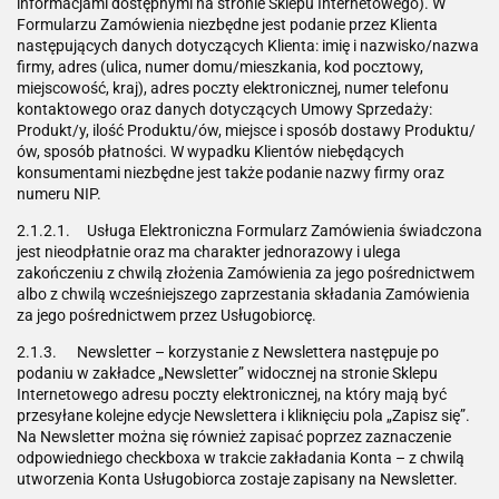
informacjami dostępnymi na stronie Sklepu Internetowego). W
Formularzu Zamówienia niezbędne jest podanie przez Klienta
następujących danych dotyczących Klienta: imię i nazwisko/nazwa
firmy, adres (ulica, numer domu/mieszkania, kod pocztowy,
miejscowość, kraj), adres poczty elektronicznej, numer telefonu
kontaktowego oraz danych dotyczących Umowy Sprzedaży:
Produkt/y, ilość Produktu/ów, miejsce i sposób dostawy Produktu/
ów, sposób płatności. W wypadku Klientów niebędących
konsumentami niezbędne jest także podanie nazwy firmy oraz
numeru NIP.
2.1.2.1. Usługa Elektroniczna Formularz Zamówienia świadczona
jest nieodpłatnie oraz ma charakter jednorazowy i ulega
zakończeniu z chwilą złożenia Zamówienia za jego pośrednictwem
albo z chwilą wcześniejszego zaprzestania składania Zamówienia
za jego pośrednictwem przez Usługobiorcę.
2.1.3. Newsletter – korzystanie z Newslettera następuje po
podaniu w zakładce „Newsletter” widocznej na stronie Sklepu
Internetowego adresu poczty elektronicznej, na który mają być
przesyłane kolejne edycje Newslettera i kliknięciu pola „Zapisz się”.
Na Newsletter można się również zapisać poprzez zaznaczenie
odpowiedniego checkboxa w trakcie zakładania Konta – z chwilą
utworzenia Konta Usługobiorca zostaje zapisany na Newsletter.