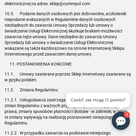
elektronicznej na adres: sklep@commpol.com
10.5. Podanie danych osobowych jest dobrowolne, aczkolwiek
niepodanie wskazanych w Regulaminie danych osobowych
niezbędnych do zawarcia Umowy Sprzedaży lub umowy o
świadczenie Usługi Elektronicznej skutkuje brakiem możliwości
zawarcia tejże umowy. Dane niezbędne do zawarcia Umowy
Sprzedaży lub umowy o świadczenie Usługi Elektronicznej
wskazane są także każdorazowo na stronie internetowej Sklepu
Internetowego przed zawarciem danej umowy.
POSTANOWIENIA KOŃCOWE
11.1. Umowy zawierane poprzez Sklep Internetowy zawierane są
w języku polskim.
11.2. Zmiana Regulaminu:
11.2.1. Usługodawca zastrzega sobie prawo do dokonywania
Cześć! Jak mogę Ci pomóc?
zmian Regulaminu z ważnych przyczyn to jest: zmiany przepisów
prawa; zmiany sposobów płatności i dostaw - w zakresie, w jakim
1
te zmiany wpływają na realizację postanowień niniejszego
Regulaminu.
11.2.2. W przypadku zawarcia na podstawie niniejszego