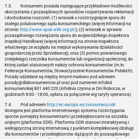
7.3. Konsument posiada następujące przykładowe możliwości
skorzystania z pozasądowych sposobów rozpatrywania reklamacji
i dochodzenia roszczeń: (1) wniosek o rozstrzygnięcie sporu do
stałego polubownego sądu konsumenckiego (więcej informacji na
stronie:
http://www.spsk.wiih.org.pl/
); (2) wniosek w sprawie
pozasądowego rozwiązania sporu do wojewódzkiego inspektora
Inspekcji Handlowej (więcej informacji na stronie inspektora
właściwego ze względu na miejsce wykonywania działalności
gospodarczej przez Sprzedawcę); oraz (3) pomoc powiatowego
(miejskiego) rzecznika konsumentów lub organizacji społecznej, do
której zadań statutowych należy ochrona konsumentów (m.in.
Federacja Konsumentów, Stowarzyszenie Konsumentów Polskich).
Porady udzielane są między innymi mailowo pod adresem
porady@dlakonsumentow.pl oraz pod numerem infolinii
konsumenckiej 801 440 220 (infolinia czynna w Dni Robocze, w
godzinach 8:00 - 18:00, opłata za połączenie wg taryfy operatora).
7.4. Pod adresem
http://ec.europa.eu/consumers/odr
dostępna jest platforma internetowego systemu rozstrzygania
sporów pomiędzy konsumentami i przedsiębiorcami na szczeblu
unijnym (platforma ODR). Platforma ODR stanowi interaktywną i
wielojęzyczną stronę internetową z punktem kompleksowej obsługi
dla konsumentów i przedsiębiorców dążących do pozasądowego