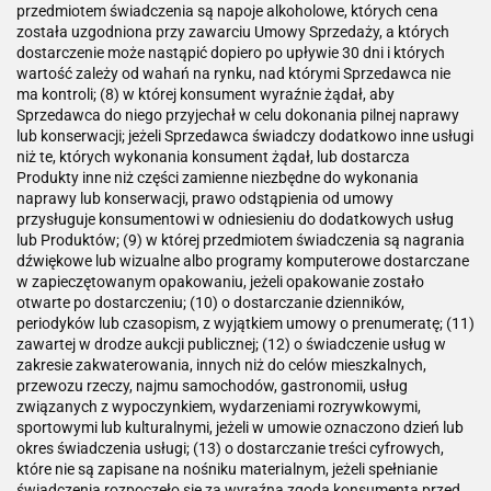
przedmiotem świadczenia są napoje alkoholowe, których cena
została uzgodniona przy zawarciu Umowy Sprzedaży, a których
dostarczenie może nastąpić dopiero po upływie 30 dni i których
wartość zależy od wahań na rynku, nad którymi Sprzedawca nie
ma kontroli; (8) w której konsument wyraźnie żądał, aby
Sprzedawca do niego przyjechał w celu dokonania pilnej naprawy
lub konserwacji; jeżeli Sprzedawca świadczy dodatkowo inne usługi
niż te, których wykonania konsument żądał, lub dostarcza
Produkty inne niż części zamienne niezbędne do wykonania
naprawy lub konserwacji, prawo odstąpienia od umowy
przysługuje konsumentowi w odniesieniu do dodatkowych usług
lub Produktów; (9) w której przedmiotem świadczenia są nagrania
dźwiękowe lub wizualne albo programy komputerowe dostarczane
w zapieczętowanym opakowaniu, jeżeli opakowanie zostało
otwarte po dostarczeniu; (10) o dostarczanie dzienników,
periodyków lub czasopism, z wyjątkiem umowy o prenumeratę; (11)
zawartej w drodze aukcji publicznej; (12) o świadczenie usług w
zakresie zakwaterowania, innych niż do celów mieszkalnych,
przewozu rzeczy, najmu samochodów, gastronomii, usług
związanych z wypoczynkiem, wydarzeniami rozrywkowymi,
sportowymi lub kulturalnymi, jeżeli w umowie oznaczono dzień lub
okres świadczenia usługi; (13) o dostarczanie treści cyfrowych,
które nie są zapisane na nośniku materialnym, jeżeli spełnianie
świadczenia rozpoczęło się za wyraźną zgodą konsumenta przed