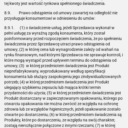
tej kwoty jest wartość rynkowa spełnionego świadczenia.
8.9. Prawo odstąpienia od umowy zawartej na odległość nie
przysługuje konsumentowi w odniesieniu do umów:
8.9.1. (1) o świadczenie usług, jeżeli Sprzedawca wykonał w
pełni usługę za wyraźną zgodą konsumenta, który został
poinformowany przed rozpoczęciem świadczenia, że po spełnieniu
świadczenia przez Sprzedawcę utraci prawo odstąpienia od
umowy; (2) w której cena lub wynagrodzenie zależy od wahań na
rynku finansowym, nad którymi Sprzedawca nie sprawuje kontroli, i
które mogą wystąpić przed upływem terminu do odstąpienia od
umowy; (3) w której przedmiotem świadczenia jest Produkt
nieprefabrykowany, wyprodukowany według specyfikacji
konsumenta lub służący zaspokojeniu jego zindywidualizowanych
potrzeb; (4) w której przedmiotem świadczenia jest Produkt
ulegający szybkiemu zepsuciu lub mająca krótki termin
przydatności do użycia; (5) w której przedmiotem świadczenia jest
Produkt dostarczany w zapieczętowanym opakowaniu, którego po
otwarciu opakowania nie można zwrócić ze względu na ochronę
zdrowia lub ze względów higienicznych, jeżeli opakowanie zostało
otwarte po dostarczeniu; (6) w której przedmiotem świadczenia są
Produkty, które po dostarczeniu, ze względu na swój charakter,
zostają nierozłącznie połączone z innymi rzeczami; (7) w której