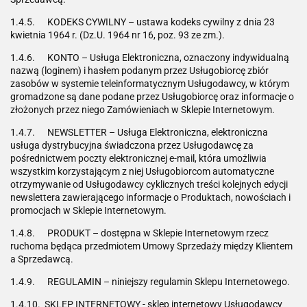
1.4.5. KODEKS CYWILNY – ustawa kodeks cywilny z dnia 23
kwietnia 1964 r. (Dz.U. 1964 nr 16, poz. 93 ze zm.).
1.4.6. KONTO – Usługa Elektroniczna, oznaczony indywidualną
nazwą (loginem) i hasłem podanym przez Usługobiorcę zbiór
zasobów w systemie teleinformatycznym Usługodawcy, w którym
gromadzone są dane podane przez Usługobiorcę oraz informacje o
złożonych przez niego Zamówieniach w Sklepie Internetowym.
1.4.7. NEWSLETTER – Usługa Elektroniczna, elektroniczna
usługa dystrybucyjna świadczona przez Usługodawcę za
pośrednictwem poczty elektronicznej e-mail, która umożliwia
wszystkim korzystającym z niej Usługobiorcom automatyczne
otrzymywanie od Usługodawcy cyklicznych treści kolejnych edycji
newslettera zawierającego informacje o Produktach, nowościach i
promocjach w Sklepie Internetowym.
1.4.8. PRODUKT – dostępna w Sklepie Internetowym rzecz
ruchoma będąca przedmiotem Umowy Sprzedaży między Klientem
a Sprzedawcą.
1.4.9. REGULAMIN – niniejszy regulamin Sklepu Internetowego.
1.4.10. SKLEP INTERNETOWY - sklep internetowy Usługodawcy