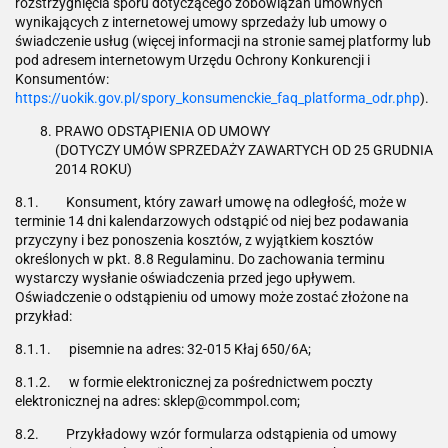
rozstrzygnięcia sporu dotyczącego zobowiązań umownych
wynikających z internetowej umowy sprzedaży lub umowy o
świadczenie usług (więcej informacji na stronie samej platformy lub
pod adresem internetowym Urzędu Ochrony Konkurencji i
Konsumentów:
https://uokik.gov.pl/spory_konsumenckie_faq_platforma_odr.php
).
PRAWO ODSTĄPIENIA OD UMOWY
(DOTYCZY UMÓW SPRZEDAŻY ZAWARTYCH OD 25 GRUDNIA
2014 ROKU)
8.1. Konsument, który zawarł umowę na odległość, może w
terminie 14 dni kalendarzowych odstąpić od niej bez podawania
przyczyny i bez ponoszenia kosztów, z wyjątkiem kosztów
określonych w pkt. 8.8 Regulaminu. Do zachowania terminu
wystarczy wysłanie oświadczenia przed jego upływem.
Oświadczenie o odstąpieniu od umowy może zostać złożone na
przykład:
8.1.1. pisemnie na adres: 32-015 Kłaj 650/6A;
8.1.2. w formie elektronicznej za pośrednictwem poczty
elektronicznej na adres: sklep@commpol.com;
8.2. Przykładowy wzór formularza odstąpienia od umowy