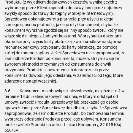
Produktu (z wyjątkiem dodatkowych kosztów wynikających z
wybranego przez Klienta sposobu dostawy innego niż najtańszy
zwykły sposób dostawy dostępny w Sklepie Internetowym).
Sprzedawca dokonuje zwrotu płatności przy użyciu takiego
samego sposobu płatności, jakiego użył konsument, chyba że
konsument wyraźnie zgodził się na inny sposób zwrotu, który nie
wiąże się dla niego z żadnymi kosztami. W przypadku dokonania
płatności przy użyciu karty płatniczej zwrot środków nastąpi na
rachunek bankowy przypisany do karty płatniczej, za pomocą
której dokonano zapłaty. Jeżeli Sprzedawca nie zaproponował, że
sam odbierze Produkt od konsumenta, może wstrzymać się ze
zwrotem płatności otrzymanych od konsumenta do chwili
otrzymania Produktu z powrotem lub dostarczenia przez
konsumenta dowodu jego odesłania, w zależności od tego, które
zdarzenie nastąpi wcześniej.
8.6. Konsument ma obowiązek niezwłocznie, nie później niż w
terminie 14 dni kalendarzowych od dnia, w którym odstąpił od
umowy, zwrócić Produkt Sprzedawcy lub przekazać go osobie
upoważnionej przez Sprzedawcę do odbioru, chyba że Sprzedawca
zaproponował, że sam odbierze Produkt. Do zachowania terminu
wystarczy odesłanie Produktu przed jego upływem. Konsument
może zwrócić Produkt na adres: Linkart Komputery, 32-015 Kłaj
650/6A.