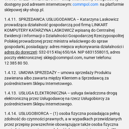
dostępny pod adresem internetowym:
commpol.com
na platformie
sklepowej sky-shop.pl.
1.4.11. SPRZEDAWCA: USŁUGODAWCA – Katarzyna Laskowicz
prowadząca działalność gospodarczą pod firmą LINKART
KOMPUTERY KATARZYNA LASKOWICZ wpisaną do Centralnej
Ewidencji i Informacji o Działalności Gospodarczej Rzeczypospolitej
Polskiej prowadzonej przez ministra właściwego do spraw
gospodarki, posiadający: adres miejsca wykonywania działalności i
adres do doręczeń
: S32-015 Kłaj 650/6A NIP 6831558015, adres
poczty elektronicznej: sklep@commpol.com, numer telefonu:
12 385 80 50.
1.4.12. UMOWA SPRZEDAŻY – umowa sprzedaży Produktu
zawierana albo zawarta między Klientem a Sprzedawcą za
pośrednictwem Sklepu Internetowego.
1.4.13. USŁUGA ELEKTRONICZNA – usługa świadczona drogą
elektroniczną przez Usługodawcę na rzecz Usługobiorcy za
pośrednictwem Sklepu Internetowego.
1.4.14. USŁUGOBIORCA – (1) osoba fizyczna posiadająca pełną
zdolność do czynności prawnych, a w wypadkach przewidzianych
przez przepisy powszechnie obowiązujące także osoba fizyczna