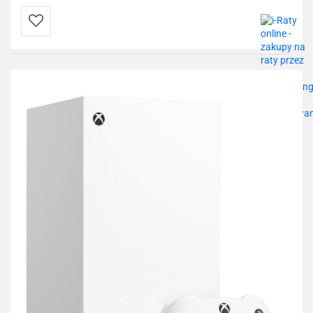
Do
przechowalni