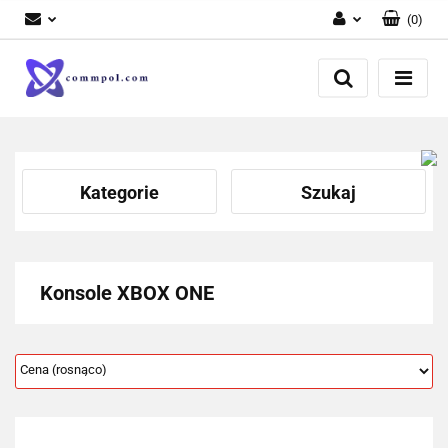
(
0
)
Zaloguj się
Zarejestruj się
Dodaj zgłoszenie
Kategorie
Szukaj
Konsole XBOX ONE