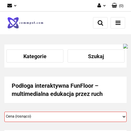
(
0
)
Zaloguj się
Zarejestruj się
Dodaj zgłoszenie
Kategorie
Szukaj
Podłoga interaktywna FunFloor –
multimedialna edukacja przez ruch