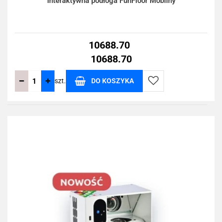
Interaktywna podłoga FunFloor Mobilny
10688.70
10688.70
szt.
DO KOSZYKA
Do
przechowalni