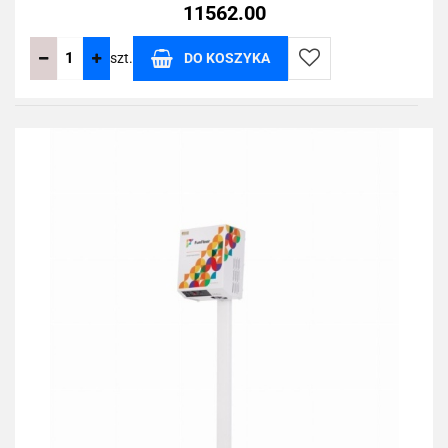
11562.00
szt.
DO KOSZYKA
Do
przechowalni