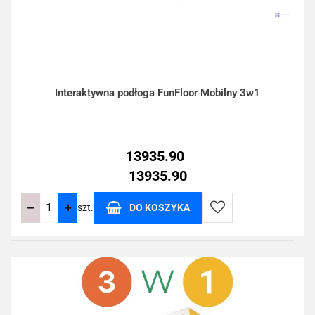
Interaktywna podłoga FunFloor Mobilny 3w1
13935.90
13935.90
szt.
DO KOSZYKA
Do
przechowalni