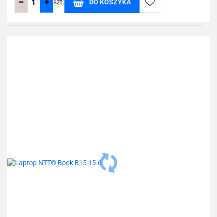
szt.
DO KOSZYKA
Do
przechowalni