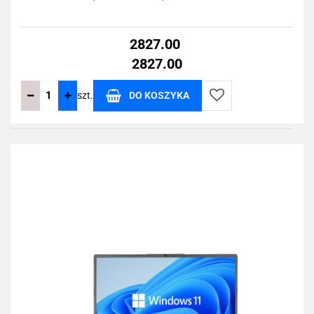
2827.00
2827.00
szt.
DO KOSZYKA
Do
przechowalni