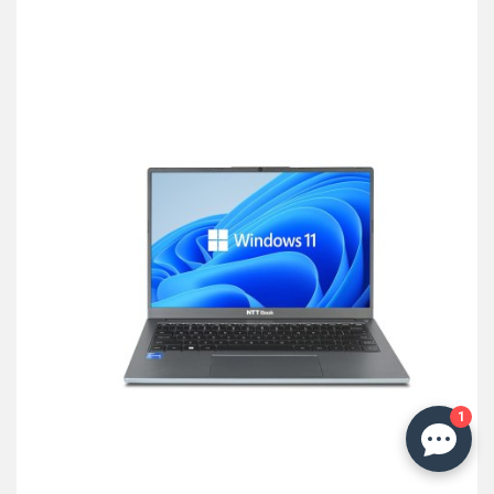
przechowalni
1