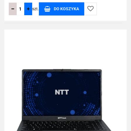
szt.
DO KOSZYKA
Do
przechowalni