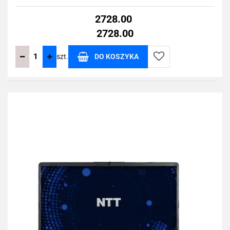
2728.00
2728.00
szt.
DO KOSZYKA
Do
przechowalni