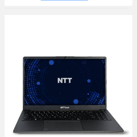
Do
przechowalni