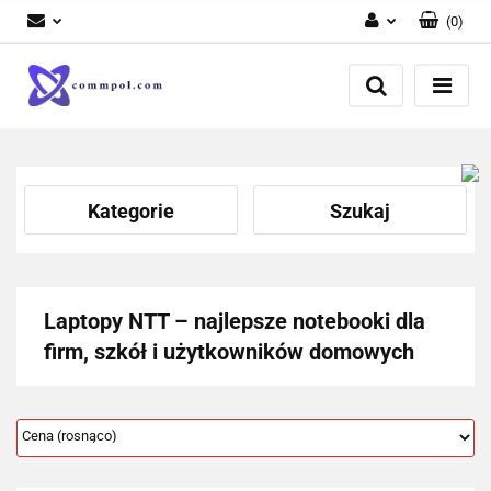
(
0
)
Zaloguj się
Zarejestruj się
Dodaj zgłoszenie
Kategorie
Szukaj
Laptopy NTT – najlepsze notebooki dla
firm, szkół i użytkowników domowych