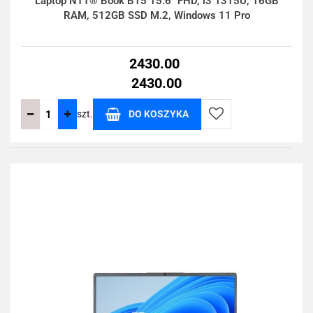
Laptop NTT® Book B15 15.6" FHD, i3 1315U, 16GB
RAM, 512GB SSD M.2, Windows 11 Pro
2430.00
2430.00
szt.
DO KOSZYKA
Do
przechowalni