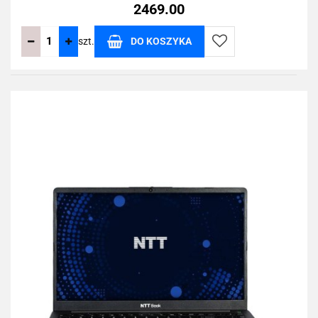
2469.00
szt.
DO KOSZYKA
Do
przechowalni