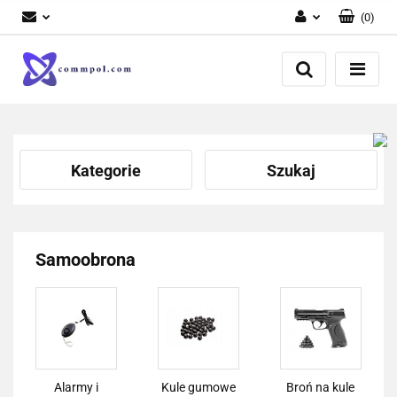
(
0
)
Zaloguj się
Zarejestruj się
Dodaj zgłoszenie
Kategorie
Szukaj
Samoobrona
Alarmy i
Kule gumowe
Broń na kule