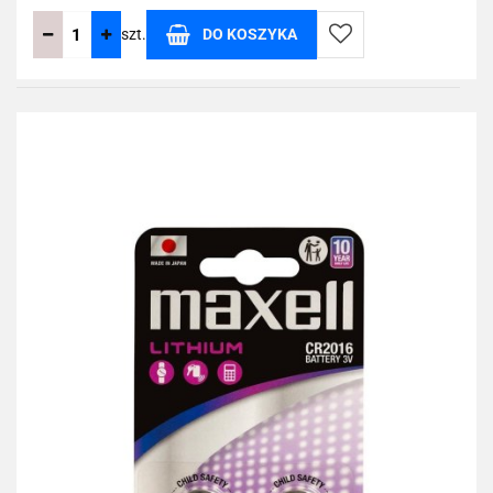
szt.
DO KOSZYKA
Do
przechowalni