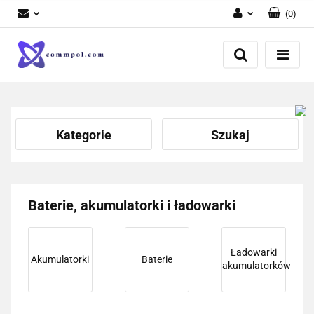
(
0
)
Zaloguj się
Zarejestruj się
Dodaj zgłoszenie
Kategorie
Szukaj
Baterie, akumulatorki i ładowarki
Ładowarki
Akumulatorki
Baterie
akumulatorków