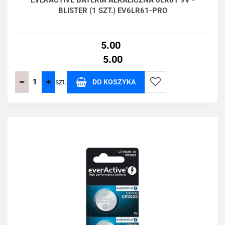
EVERACTIVE BATERIA ALKALICZNA 6LR61 9V -
BLISTER (1 SZT.) EV6LR61-PRO
5.00
5.00
szt.
DO KOSZYKA
Do
przechowalni