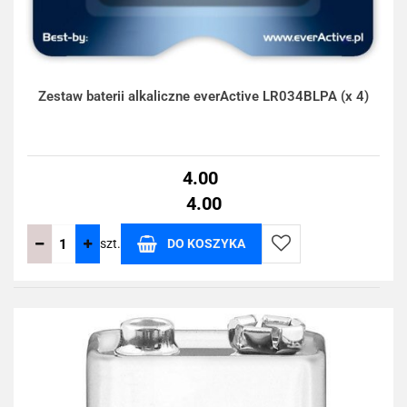
Zestaw baterii alkaliczne everActive LR034BLPA (x 4)
4.00
4.00
szt.
DO KOSZYKA
Do
przechowalni