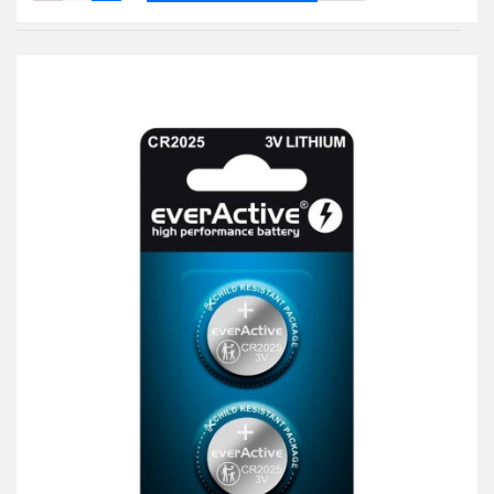
Do
przechowalni