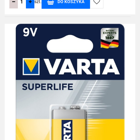
szt.
DO KOSZYKA
Do
przechowalni