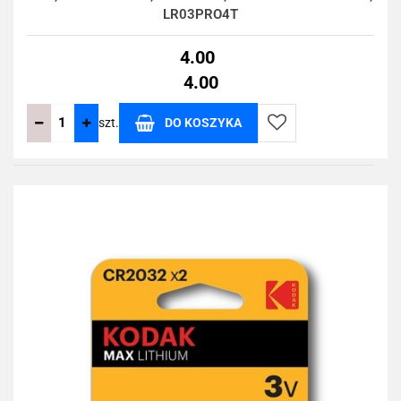
LR03PRO4T
4.00
4.00
szt.
DO KOSZYKA
Do
przechowalni