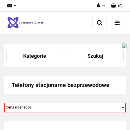
(
0
)
Zaloguj się
Zarejestruj się
Dodaj zgłoszenie
Kategorie
Szukaj
Telefony stacjonarne bezprzewodowe