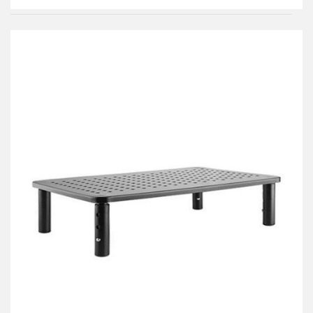
Do
przechowalni