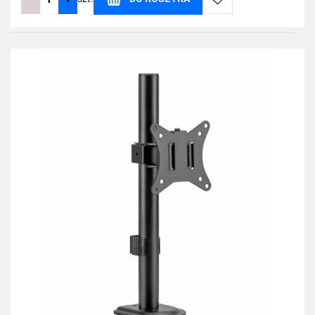
Do
przechowalni