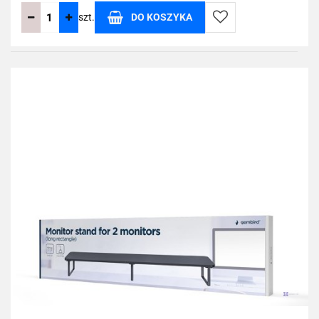
szt.
DO KOSZYKA
Do
przechowalni