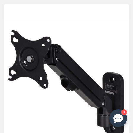
przechowalni
1