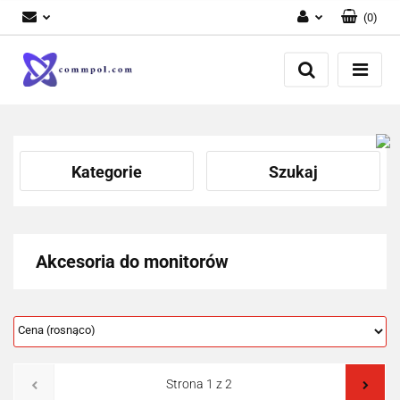
(
0
)
Zaloguj się
Zarejestruj się
Dodaj zgłoszenie
Kategorie
Szukaj
Akcesoria do monitorów