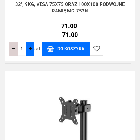
32", 9KG, VESA 75X75 ORAZ 100X100 PODWÓJNE
RAMIĘ MC-753N
71.00
71.00
szt.
DO KOSZYKA
Do
przechowalni