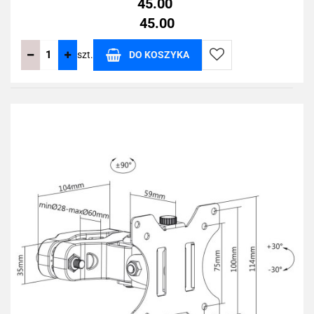
45.00
45.00
szt.
DO KOSZYKA
Do
przechowalni