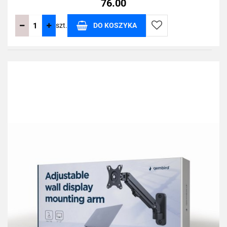
76.00
szt.
DO KOSZYKA
Do
przechowalni