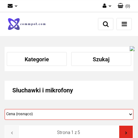
(
0
)
Zaloguj się
Zarejestruj się
Dodaj zgłoszenie
Kategorie
Szukaj
Słuchawki i mikrofony