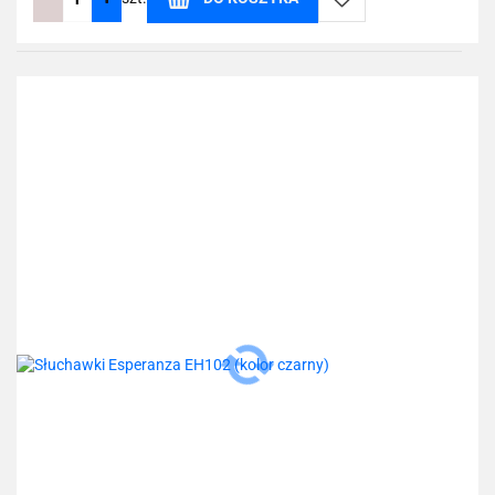
Do
przechowalni