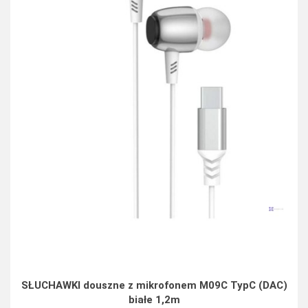
SŁUCHAWKI douszne z mikrofonem M09C TypC (DAC)
białe 1,2m