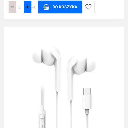
szt.
DO KOSZYKA
Do
przechowalni