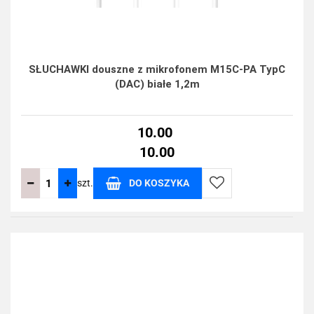
SŁUCHAWKI douszne z mikrofonem M15C-PA TypC
(DAC) białe 1,2m
10.00
10.00
szt.
DO KOSZYKA
Do
przechowalni