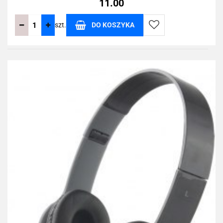
11.00
szt.
DO KOSZYKA
Do
przechowalni