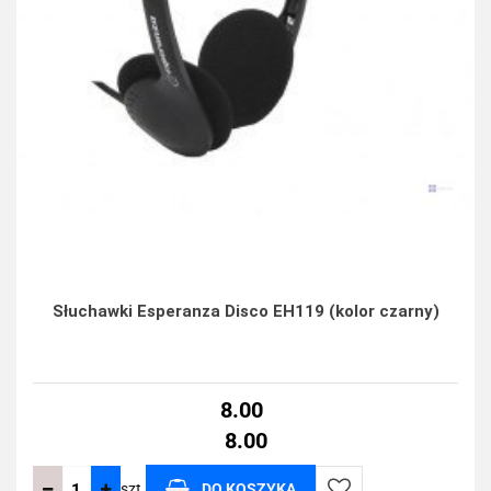
Słuchawki Esperanza Disco EH119 (kolor czarny)
8.00
8.00
szt.
DO KOSZYKA