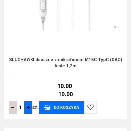
SŁUCHAWKI douszne z mikrofonem M15C TypC (DAC)
białe 1,2m
10.00
10.00
szt.
DO KOSZYKA
Do