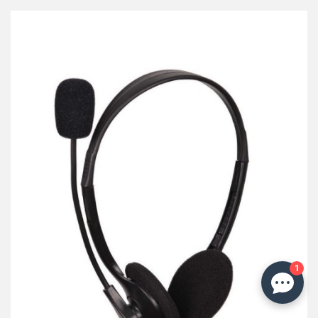
przechowalni
1