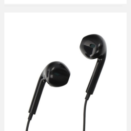
Do
przechowalni