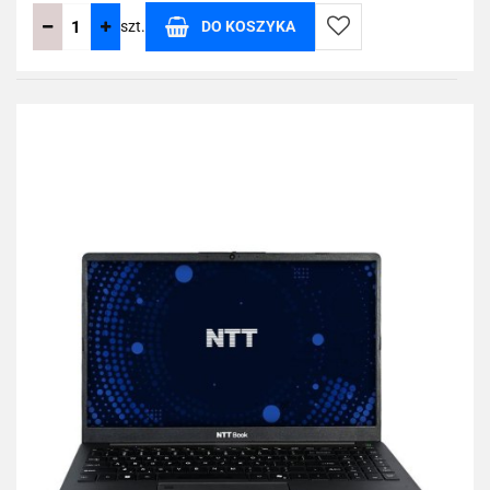
szt.
DO KOSZYKA
Do
przechowalni