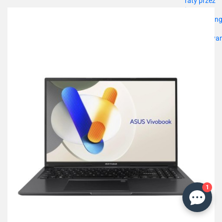
przechowalni
1