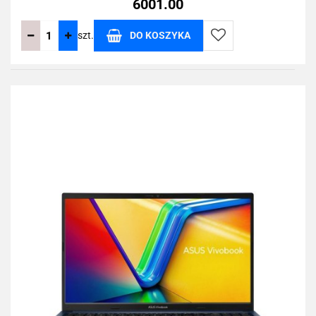
6001.00
szt.
DO KOSZYKA
Do
przechowalni