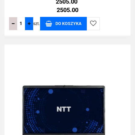
2505.00
2505.00
szt.
DO KOSZYKA
Do
przechowalni