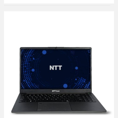
Do
przechowalni