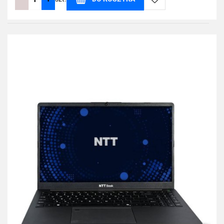
Do
przechowalni