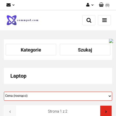
(
0
)
Zaloguj się
Zarejestruj się
Dodaj zgłoszenie
Kategorie
Szukaj
Laptop