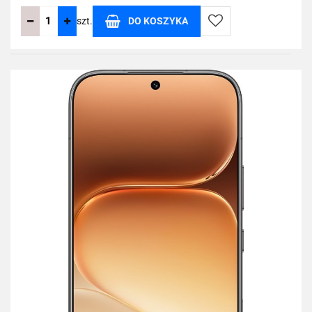
szt.
DO KOSZYKA
Do
przechowalni