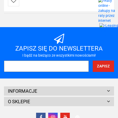
Do
przechowalni
ZAPISZ SIĘ DO NEWSLETTERA
I bądź na bieżąco ze wszystkimi nowościami!
INFORMACJE
O SKLEPIE