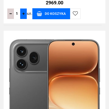
2969.00
szt.
DO KOSZYKA
Do
przechowalni