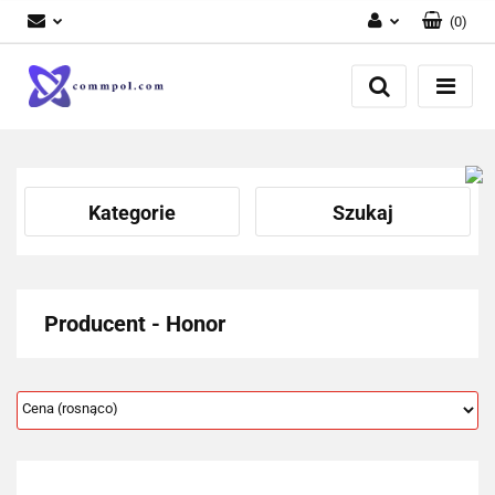
(
0
)
Zaloguj się
Zarejestruj się
Dodaj zgłoszenie
Kategorie
Szukaj
Producent - Honor