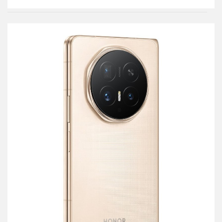
Do
przechowalni