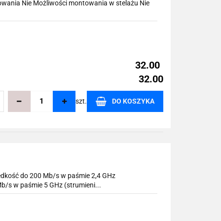
lowania Nie Możliwości montowania w stelażu Nie
32.00
32.00
szt.
DO KOSZYKA
echowalni
ędkość do 200 Mb/s w paśmie 2,4 GHz
 Mb/s w paśmie 5 GHz (strumieni...