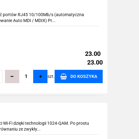
ięć portów RJ45 10/100Mb/s (automatyczna
wanie Auto MDI / MDIX) Pr...
23.00
23.00
szt.
DO KOSZYKA
echowalni
i Wi-Fi dzięki technologii 1024-QAM. Po prostu
równaniu ze zwykły...