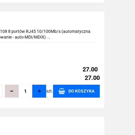
echowalni
MS108 8 portów RJ45 10/100Mb/s (automatyczna
wanie - auto-MDI/MDIX) ...
27.00
27.00
szt.
DO KOSZYKA
echowalni