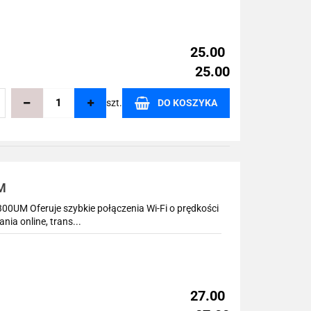
25.00
25.00
szt.
DO KOSZYKA
echowalni
M
UM Oferuje szybkie połączenia Wi-Fi o prędkości
ia online, trans...
27.00