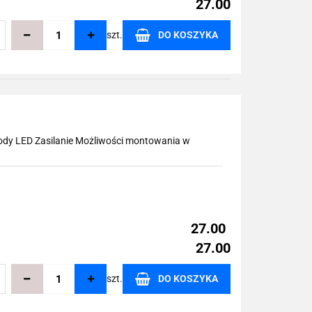
27.00
szt.
DO KOSZYKA
echowalni
iody LED Zasilanie Możliwości montowania w
27.00
27.00
szt.
DO KOSZYKA