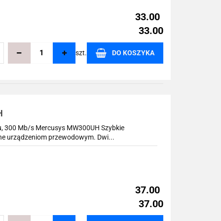
33.00
33.00
szt.
DO KOSZYKA
echowalni
H
u, 300 Mb/s Mercusys MW300UH Szybkie
ane urządzeniom przewodowym. Dwi...
37.00
37.00