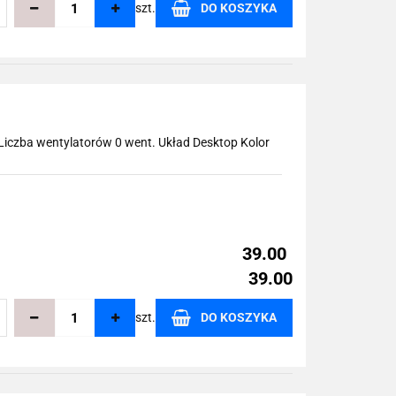
szt.
DO KOSZYKA
echowalni
Liczba wentylatorów 0 went. Układ Desktop Kolor
39.00
39.00
szt.
DO KOSZYKA
echowalni