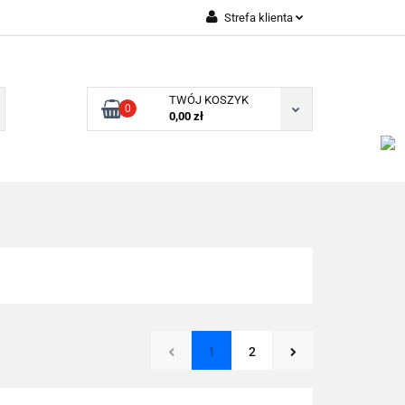
Strefa klienta
Zaloguj się
Zarejestruj się
TWÓJ KOSZYK
0
Dodaj zgłoszenie
0,00 zł
1
2