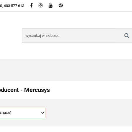
50, 603 577 613
WSZYSTKIE KATEGORIE DOSTĘPNE W SKLEPIE
KIE KATEGORIE DOSTĘPNE W SKLEPIE
oducent - Mercusys