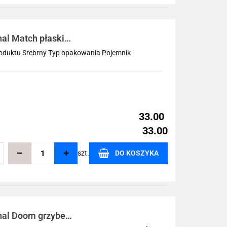
echowalni
al Match płaski
produktu Srebrny Typ opakowania Pojemnik
33.00
33.00
szt.
DO KOSZYKA
echowalni
nal Doom grzybek