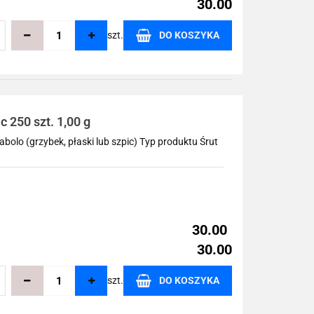
30.00
szt.
DO KOSZYKA
echowalni
 250 szt. 1,00 g
abolo (grzybek, płaski lub szpic) Typ produktu Śrut
30.00
30.00
szt.
DO KOSZYKA