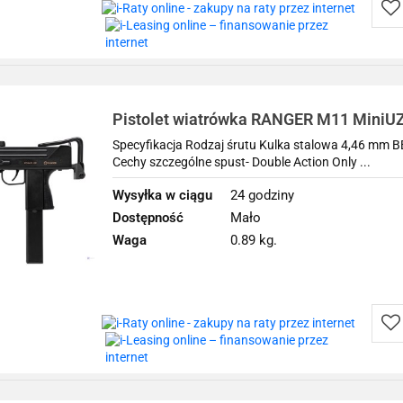
Do
prz
Pistolet wiatrówka RANGER M11 MiniU
39-strzał. CO2
Specyfikacja Rodzaj śrutu Kulka stalowa 4,46 mm 
Cechy szczególne spust- Double Action Only ...
Wysyłka w ciągu
24 godziny
Dostępność
Mało
Waga
0.89 kg.
Do
prz