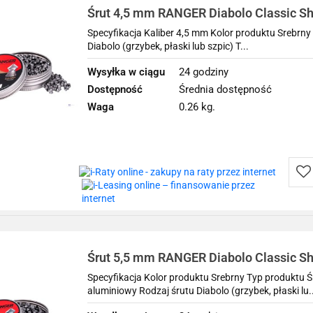
Śrut 4,5 mm RANGER Diabolo Classic Sh
molet. 500 szt. 0,50 g
Specyfikacja Kaliber 4,5 mm Kolor produktu Srebrn
Diabolo (grzybek, płaski lub szpic) T...
Wysyłka w ciągu
24 godziny
Dostępność
Średnia dostępność
Waga
0.26 kg.
Do
prz
Śrut 5,5 mm RANGER Diabolo Classic Sh
molet. 250 szt. 1,00 g
Specyfikacja Kolor produktu Srebrny Typ produktu 
aluminiowy Rodzaj śrutu Diabolo (grzybek, płaski lu..