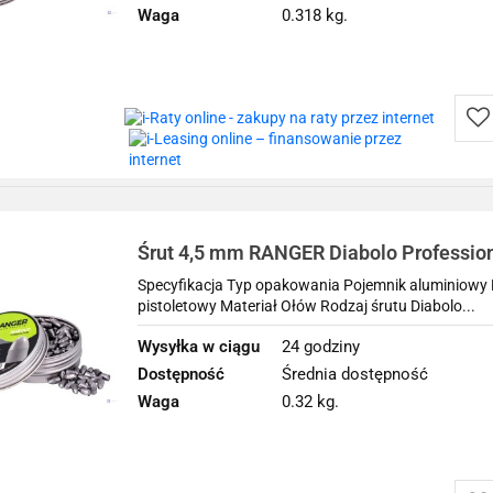
Waga
0.318 kg.
Do
prz
Śrut 4,5 mm RANGER Diabolo Profession
półokrągły 350 szt. 1,15 g
Specyfikacja Typ opakowania Pojemnik aluminiowy K
pistoletowy Materiał Ołów Rodzaj śrutu Diabolo...
Wysyłka w ciągu
24 godziny
Dostępność
Średnia dostępność
Waga
0.32 kg.