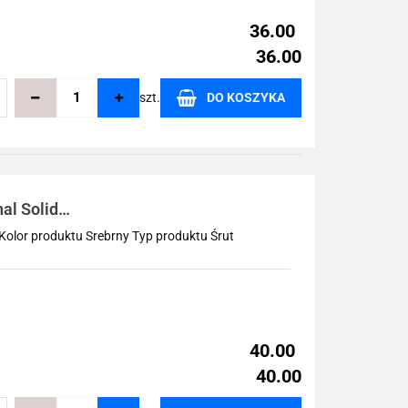
36.00
36.00
szt.
DO KOSZYKA
echowalni
al Solid
olor produktu Srebrny Typ produktu Śrut
40.00
40.00