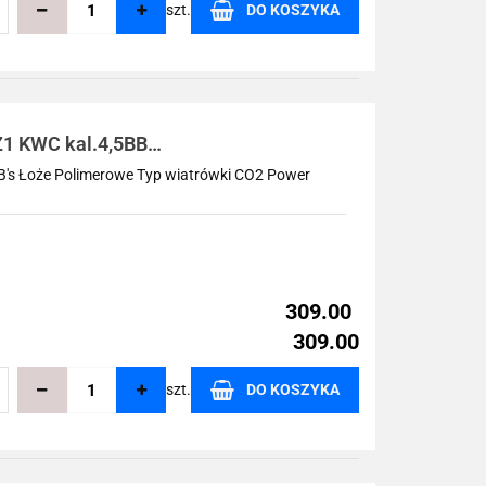
szt.
DO KOSZYKA
echowalni
Z1 KWC kal.4,5BBs
BB's Łoże Polimerowe Typ wiatrówki CO2 Power
309.00
309.00
szt.
DO KOSZYKA
echowalni