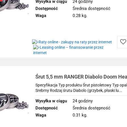
Wysyłka w ciągu
24 godziny
Dostępność
Średnia dostępność
Waga
0.28 kg.
Do
prz
Śrut 5,5 mm RANGER Diabolo Doom Heav
1,175 g
Specyfikacja Typ produktu Śrut pistoletowy Typ op
Srebrny Rodzaj śrutu Diabolo (grzybek, płaski lu...
Wysyłka w ciągu
24 godziny
Dostępność
Średnia dostępność
Waga
0.31 kg.