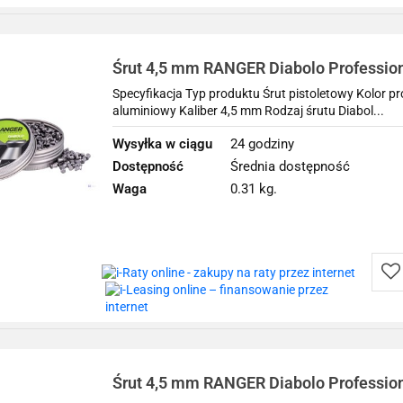
prz
Śrut 4,5 mm RANGER Diabolo Profession
500 szt. 0,54 g
Specyfikacja Typ produktu Śrut pistoletowy Kolor 
aluminiowy Kaliber 4,5 mm Rodzaj śrutu Diabol...
Wysyłka w ciągu
24 godziny
Dostępność
Średnia dostępność
Waga
0.31 kg.
Do
prz
Śrut 4,5 mm RANGER Diabolo Professio