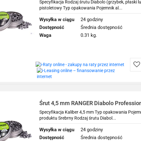
500 szt. 0,54 g
Specyfikacja Rodzaj śrutu Diabolo (grzybek, płaski 
pistoletowy Typ opakowania Pojemnik al...
Wysyłka w ciągu
24 godziny
Dostępność
Średnia dostępność
Waga
0.31 kg.
Do
prz
Śrut 4,5 mm RANGER Diabolo Profession
500 szt. 0,54 g
Specyfikacja Kaliber 4,5 mm Typ opakowania Pojemn
produktu Srebrny Rodzaj śrutu Diabol...
Wysyłka w ciągu
24 godziny
Dostępność
Średnia dostępność