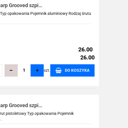
arp Grooved szpic
y Typ opakowania Pojemnik aluminiowy Rodzaj śrutu
26.00
26.00
szt.
DO KOSZYKA
echowalni
arp Grooved szpic
Śrut pistoletowy Typ opakowania Pojemnik
.