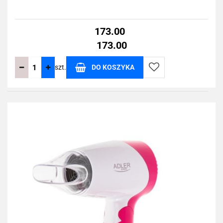
173.00
173.00
szt.
DO KOSZYKA
Do
przechowalni