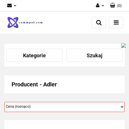
(
0
)
Zaloguj się
Zarejestruj się
Dodaj zgłoszenie
Kategorie
Szukaj
Producent - Adler