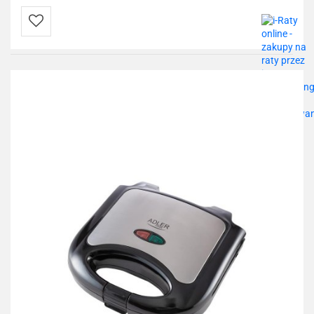
Do
przechowalni