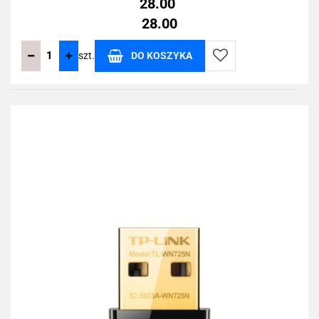
28.00
28.00
szt.
DO KOSZYKA
Do
przechowalni