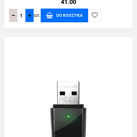
41.00
szt.
DO KOSZYKA
Do
przechowalni