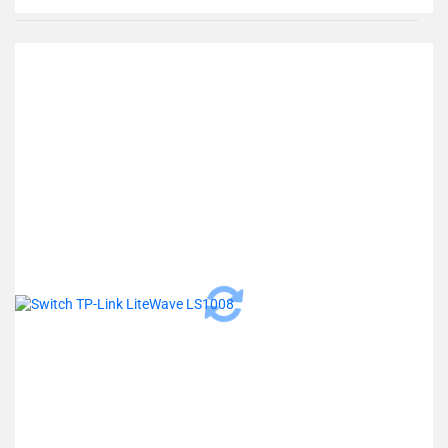
Do
przechowalni