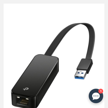
przechowalni
1