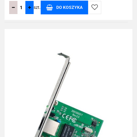
szt.
DO KOSZYKA
Do
przechowalni