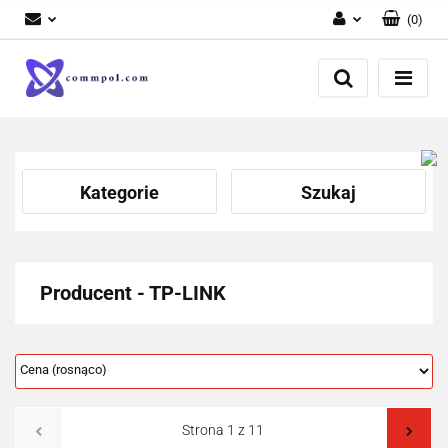
(
0
)
Zaloguj się
Zarejestruj się
Dodaj zgłoszenie
Kategorie
Szukaj
Producent - TP-LINK