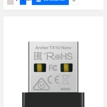
Do
przechowalni