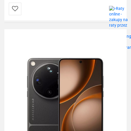
Do
przechowalni