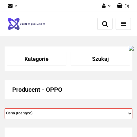
(
0
)
Zaloguj się
Zarejestruj się
Dodaj zgłoszenie
Kategorie
Szukaj
Producent - OPPO