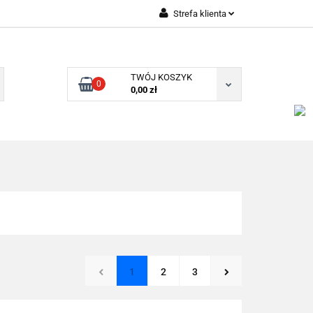
Strefa klienta
Zaloguj się
Zarejestruj się
TWÓJ KOSZYK
0
Dodaj zgłoszenie
0,00 zł
1
2
3