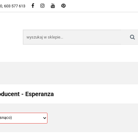
50, 603 577 613
WSZYSTKIE KATEGORIE DOSTĘPNE W SKLEPIE
KIE KATEGORIE DOSTĘPNE W SKLEPIE
oducent - Esperanza