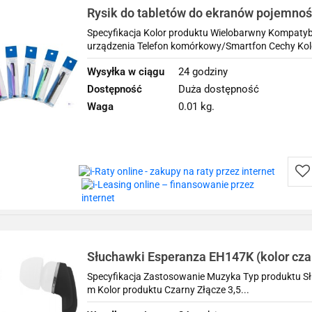
Rysik do tabletów do ekranów pojemno
Esperanza EA140
Specyfikacja Kolor produktu Wielobarwny Kompatyb
urządzenia Telefon komórkowy/Smartfon Cechy Kolo
Wysyłka w ciągu
24 godziny
Dostępność
Duża dostępność
Waga
0.01 kg.
Do
prz
Słuchawki Esperanza EH147K (kolor cza
Specyfikacja Zastosowanie Muzyka Typ produktu Sł
m Kolor produktu Czarny Złącze 3,5...