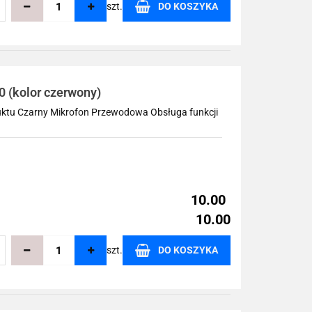
szt.
DO KOSZYKA
echowalni
 (kolor czerwony)
uktu Czarny Mikrofon Przewodowa Obsługa funkcji
10.00
10.00
szt.
DO KOSZYKA
echowalni