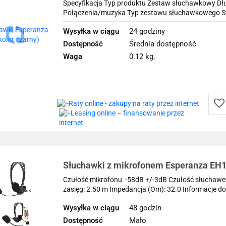
Specyfikacja Typ produktu Zestaw słuchawkowy Dł
Połączenia/muzyka Typ zestawu słuchawkowego Ste
Wysyłka w ciągu
24 godziny
Dostępność
Średnia dostępność
Waga
0.12 kg.
Do
prz
Słuchawki z mikrofonem Esperanza E
czarne
Czułość mikrofonu: -58dB +/-3dB Czułość słuchawe
zasięg: 2.50 m Impedancja (Om): 32.0 Informacje do
Wysyłka w ciągu
48 godzin
Dostępność
Mało