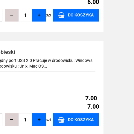
6.00
szt.
DO KOSZYKA
echowalni
ebieski
ędny port USB 2.0 Pracuje w środowisku: Windows
owisku : Unix, Mac OS...
7.00
7.00
szt.
DO KOSZYKA