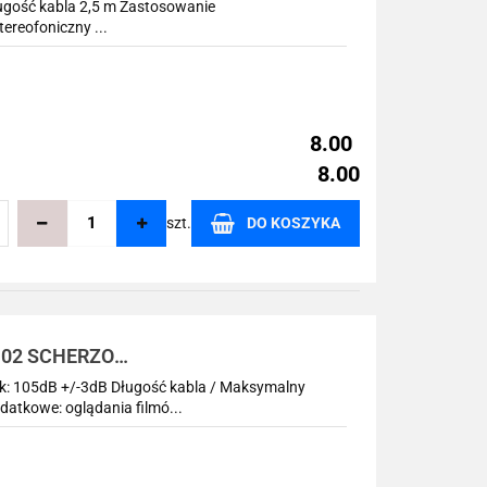
ugość kabla 2,5 m Zastosowanie
reofoniczny ...
8.00
8.00
szt.
DO KOSZYKA
echowalni
H102 SCHERZO
k: 105dB +/-3dB Długość kabla / Maksymalny
datkowe: oglądania filmó...