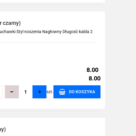
echowalni
 czarny)
uchawki Styl noszenia Nagłowny Długość kabla 2
8.00
8.00
szt.
DO KOSZYKA
echowalni
ny)