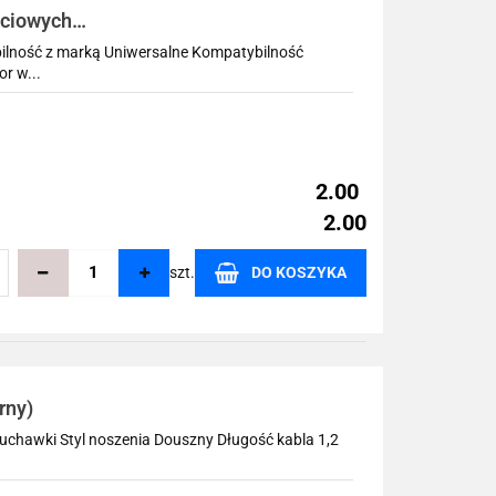
ściowych
ilność z marką Uniwersalne Kompatybilność
r w...
2.00
2.00
szt.
DO KOSZYKA
echowalni
rny)
uchawki Styl noszenia Douszny Długość kabla 1,2