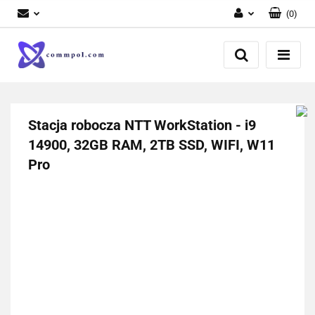
(
0
)
Zaloguj się
Zarejestruj się
Dodaj zgłoszenie
Stacja robocza NTT WorkStation - i9
14900, 32GB RAM, 2TB SSD, WIFI, W11
Pro