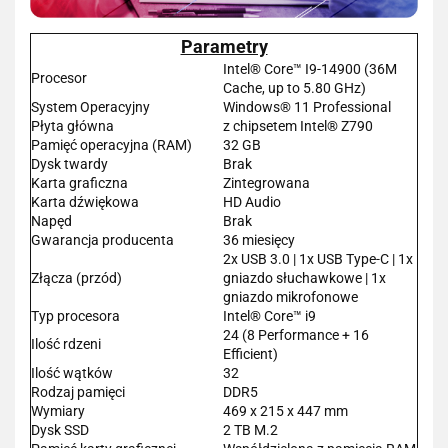
Parametry
Intel® Core™ I9-14900 (36M
Procesor
Cache, up to 5.80 GHz)
System Operacyjny
Windows® 11 Professional
Płyta główna
z chipsetem Intel® Z790
Pamięć operacyjna (RAM)
32 GB
Dysk twardy
Brak
Karta graficzna
Zintegrowana
Karta dźwiękowa
HD Audio
Napęd
Brak
Gwarancja producenta
36 miesięcy
2x USB 3.0 | 1x USB Type-C | 1x
Złącza (przód)
gniazdo słuchawkowe | 1x
gniazdo mikrofonowe
Typ procesora
Intel® Core™ i9
24 (8 Performance + 16
Ilość rdzeni
Efficient)
Ilość wątków
32
Rodzaj pamięci
DDR5
Wymiary
469 x 215 x 447 mm
Dysk SSD
2 TB M.2