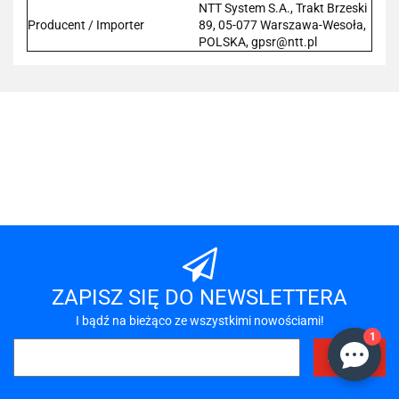
NTT System S.A., Trakt Brzeski
Producent / Importer
89, 05-077 Warszawa-Wesoła,
POLSKA, gpsr@ntt.pl
101 INC
A-LAN
ZAPISZ SIĘ DO NEWSLETTERA
I bądź na bieżąco ze wszystkimi nowościami!
1