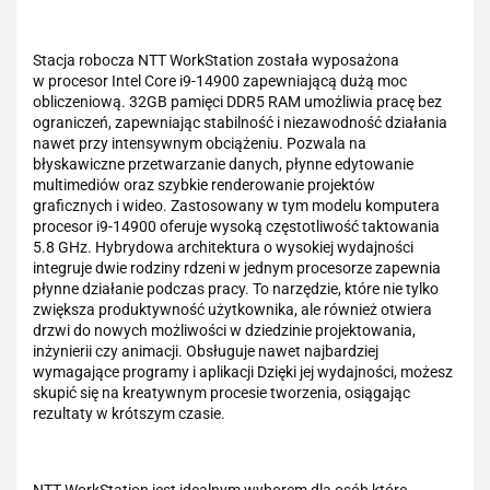
Stacja robocza NTT WorkStation została wyposażona
w procesor Intel Core i9-14900 zapewniającą dużą moc
obliczeniową. 32GB pamięci DDR5 RAM umożliwia pracę bez
ograniczeń, zapewniając stabilność i niezawodność działania
nawet przy intensywnym obciążeniu. Pozwala na
błyskawiczne przetwarzanie danych, płynne edytowanie
multimediów oraz szybkie renderowanie projektów
graficznych i wideo. Zastosowany w tym modelu komputera
procesor i9-14900 oferuje wysoką częstotliwość taktowania
5.8 GHz. Hybrydowa architektura o wysokiej wydajności
integruje dwie rodziny rdzeni w jednym procesorze zapewnia
płynne działanie podczas pracy. To narzędzie, które nie tylko
zwiększa produktywność użytkownika, ale również otwiera
drzwi do nowych możliwości w dziedzinie projektowania,
inżynierii czy animacji. Obsługuje nawet najbardziej
wymagające programy i aplikacji Dzięki jej wydajności, możesz
skupić się na kreatywnym procesie tworzenia, osiągając
rezultaty w krótszym czasie.
NTT WorkStation jest idealnym wyborem dla osób które