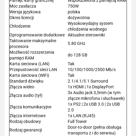
Pamięć karty graficznej
Współdzielona z pamięcią RAM
Moc zasilacza
750W
Wersja językowa
polska
Okres licencji
dożywotnia
Wysokowydajny system
Chłodzenie
chłodzenia wodnego
Oprogramowanie dodatkowe
Aktualne sterowniki
Taktowanie maksymalne
5.80 GHz
procesora
Możliwość rozszerzenia
do 128 GB
pamięci RAM
Karta sieciowa (LAN)
Tak
Przepustowość sieci LAN
10/100/1000/2500 Mb/s
Karta sieciowa (WiFi)
Tak
Standard dźwięku
2.1/4.1/5.1 Surround
Złącza wideo
1x HDMI | 1x DisplayPort
3x Audio jack 3,5mm (w tym
Złącza audio (tył)
złącze mikrofonu i słuchawek)
1x PS2 | 2x USB 3.0 | 2x USB
Złącza komunikacyjne
2.0
Złącza internetowe
1x LAN (RJ45)
Rodzaj obudowy
Full Tower
Door-to-door (pełna obsługa
Rodzaj gwarancji
transportu z i do serwisu)