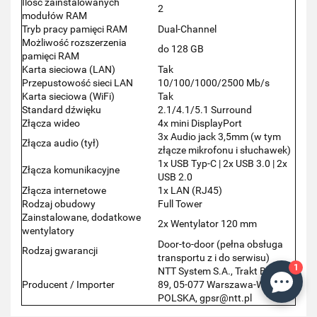
Ilość zainstalowanych
2
modułów RAM
Tryb pracy pamięci RAM
Dual-Channel
Możliwość rozszerzenia
do 128 GB
pamięci RAM
Karta sieciowa (LAN)
Tak
Przepustowość sieci LAN
10/100/1000/2500 Mb/s
Karta sieciowa (WiFi)
Tak
Standard dźwięku
2.1/4.1/5.1 Surround
Złącza wideo
4x mini DisplayPort
3x Audio jack 3,5mm (w tym
Złącza audio (tył)
złącze mikrofonu i słuchawek)
1x USB Typ-C | 2x USB 3.0 | 2x
Złącza komunikacyjne
USB 2.0
Złącza internetowe
1x LAN (RJ45)
Rodzaj obudowy
Full Tower
Zainstalowane, dodatkowe
2x Wentylator 120 mm
wentylatory
Door-to-door (pełna obsługa
Rodzaj gwarancji
transportu z i do serwisu)
1
NTT System S.A., Trakt Brzeski
Producent / Importer
89, 05-077 Warszawa-Wesoła,
POLSKA, gpsr@ntt.pl