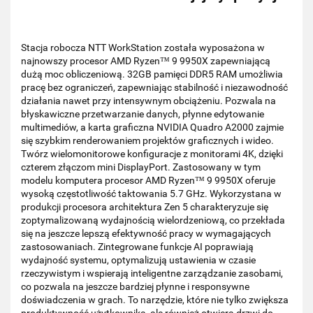
Stacja robocza NTT WorkStation została wyposażona w
najnowszy procesor AMD Ryzen™ 9 9950X zapewniającą
dużą moc obliczeniową. 32GB pamięci DDR5 RAM umożliwia
pracę bez ograniczeń, zapewniając stabilność i niezawodność
działania nawet przy intensywnym obciążeniu. Pozwala na
błyskawiczne przetwarzanie danych, płynne edytowanie
multimediów, a karta graficzna NVIDIA Quadro A2000 zajmie
się szybkim renderowaniem projektów graficznych i wideo.
Twórz wielomonitorowe konfiguracje z monitorami 4K, dzięki
czterem złączom mini DisplayPort. Zastosowany w tym
modelu komputera procesor AMD Ryzen™ 9 9950X oferuje
wysoką częstotliwość taktowania 5.7 GHz. Wykorzystana w
produkcji procesora architektura Zen 5 charakteryzuje się
zoptymalizowaną wydajnością wielordzeniową, co przekłada
się na jeszcze lepszą efektywność pracy w wymagających
zastosowaniach. Zintegrowane funkcje AI poprawiają
wydajność systemu, optymalizują ustawienia w czasie
rzeczywistym i wspierają inteligentne zarządzanie zasobami,
co pozwala na jeszcze bardziej płynne i responsywne
doświadczenia w grach. To narzędzie, które nie tylko zwiększa
produktywność użytkownika, ale również otwiera drzwi do