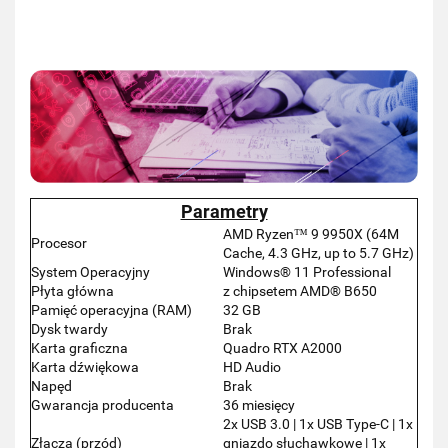
Parametry
AMD Ryzen™ 9 9950X (64M
Procesor
Cache, 4.3 GHz, up to 5.7 GHz)
System Operacyjny
Windows® 11 Professional
Płyta główna
z chipsetem AMD® B650
Pamięć operacyjna (RAM)
32 GB
Dysk twardy
Brak
Karta graficzna
Quadro RTX A2000
Karta dźwiękowa
HD Audio
Napęd
Brak
Gwarancja producenta
36 miesięcy
2x USB 3.0 | 1x USB Type-C | 1x
Złącza (przód)
gniazdo słuchawkowe | 1x