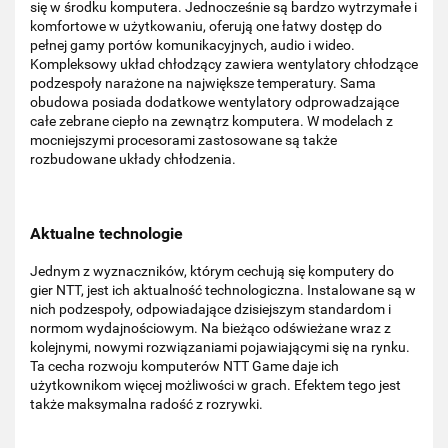
się w środku komputera. Jednocześnie są bardzo wytrzymałe i
komfortowe w użytkowaniu, oferują one łatwy dostęp do
pełnej gamy portów komunikacyjnych, audio i wideo.
Kompleksowy układ chłodzący zawiera wentylatory chłodzące
podzespoły narażone na największe temperatury. Sama
obudowa posiada dodatkowe wentylatory odprowadzające
całe zebrane ciepło na zewnątrz komputera. W modelach z
mocniejszymi procesorami zastosowane są także
rozbudowane układy chłodzenia.
Aktualne technologie
Jednym z wyznaczników, którym cechują się komputery do
gier NTT, jest ich aktualność technologiczna. Instalowane są w
nich podzespoły, odpowiadające dzisiejszym standardom i
normom wydajnościowym. Na bieżąco odświeżane wraz z
kolejnymi, nowymi rozwiązaniami pojawiającymi się na rynku.
Ta cecha rozwoju komputerów NTT Game daje ich
użytkownikom więcej możliwości w grach. Efektem tego jest
także maksymalna radość z rozrywki.