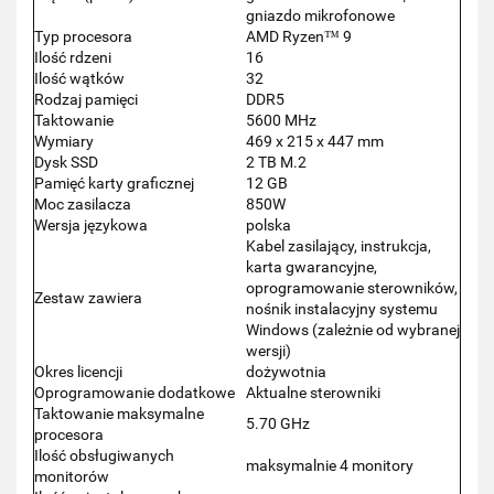
gniazdo mikrofonowe
Typ procesora
AMD Ryzen™ 9
Ilość rdzeni
16
Ilość wątków
32
Rodzaj pamięci
DDR5
Taktowanie
5600 MHz
Wymiary
469 x 215 x 447 mm
Dysk SSD
2 TB M.2
Pamięć karty graficznej
12 GB
Moc zasilacza
850W
Wersja językowa
polska
Kabel zasilający, instrukcja,
karta gwarancyjne,
oprogramowanie sterowników,
Zestaw zawiera
nośnik instalacyjny systemu
Windows (zależnie od wybranej
wersji)
Okres licencji
dożywotnia
Oprogramowanie dodatkowe
Aktualne sterowniki
Taktowanie maksymalne
5.70 GHz
procesora
Ilość obsługiwanych
maksymalnie 4 monitory
monitorów