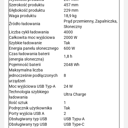
Szerokość produktu
457 mm
Głębokość produktu
229 mm
Waga produktu
18,9 kg
Prąd przemienny, Zapalniczka,
Źródło ładowania
Słoneczny
Liczba cykli ładowania
4000
Całkowita moc wyjściowa
2000 W
Szybkie ładowanie
Tak
Energia panelu słonecznego
600 W
Czas ładowania baterii
1,8 h
(energia słoneczna)
Pojemność baterii
2048 Wh
Maksymalna liczba
jednocześnie podłączonych
8
urządzeń
Moc wyjściowa USB Typ-A
24 W
Technologia szybkiego
Ultra Charge
ładowania
Ilość sztuk
1
Podręcznik użytkownika
Tak
Porty wyjścia USB A
2
Obsługiwany typ USB
USB Typu-A
Obsługiwany typ USB
USB Type-C