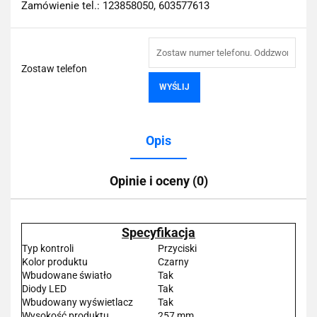
Zamówienie tel.: 123858050, 603577613
Zostaw telefon
WYŚLIJ
Opis
Opinie i oceny (0)
Specyfikacja
Typ kontroli
Przyciski
Kolor produktu
Czarny
Wbudowane światło
Tak
Diody LED
Tak
Wbudowany wyświetlacz
Tak
Wysokość produktu
257 mm