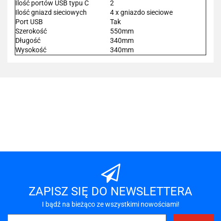
Ilość portów USB typu C
2
Ilość gniazd sieciowych
4 x gniazdo sieciowe
Port USB
Tak
Szerokość
550mm
Długość
340mm
Wysokość
340mm
101 INC
A-LAN
ZAPISZ SIĘ DO NEWSLETTERA
I bądź na bieżąco ze wszystkimi nowościami!