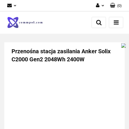
(
0
)
Zaloguj się
Zarejestruj się
Dodaj zgłoszenie
Przenośna stacja zasilania Anker Solix
C2000 Gen2 2048Wh 2400W