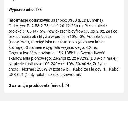
Wyjście audio
: Tak
Informacje dodatkowe
: Jasność: 3300 (LED Lumens),
Obiektyw: F=2.53-2.73, f=10.20-12.25mm, Przesunięcie
projekcji: 105%+/-5%, Powiększenie cyfrowe: 0.8x-2.0x, Zasięg
przesunięcia obiektywu w pionie: +10%, -0%, Audible Noise
(Eco): 29dB, Pamięć lokalna: Total 8GB (4GB available
storage), Opóźnienie sygnału wejściowego: 4.2ms,
Częstotliwość w poziomie: 15K-135KHz, Częstotliwość
skanowania pionowego: 23-240Hz, 2x RS232 (DB 9-pin male),
Napięcie zasilacza: 100-240V+/- 10%, 50/60Hz, Zużycie
energii: Normal: 236W, W zestawie:, - Kabel zasilający: 1, - Kabel
USB-C: 1 (1m), - pilot, - szybki przewodnik
Gwarancja producenta [mies.]
: 24
101 INC