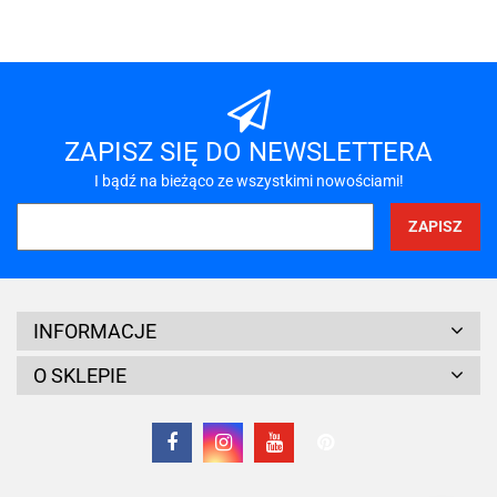
A-LAN
ZAPISZ SIĘ DO NEWSLETTERA
I bądź na bieżąco ze wszystkimi nowościami!
A4 TECH
INFORMACJE
O SKLEPIE
Acar