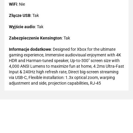
WiFi
: Nie
Złącze USB
: Tak
Wyjście audio
: Tak
Zabezpieczenie Kensington
: Tak
Informacje dodatkowe
: Designed for Xbox for the ultimate
gaming experience, Immersive audiovisual enjoyment with 4K
HDR and Harman-tuned speaker, Up-to-300" screen size with
4,000 ANSI Lumens to maximize fun at home, 4.2ms Ultra-Fast
Input & 240Hz high refresh rate, Direct big-screen streaming
via USB-C, Flexible installation: 1.3x optical zoom, warping
adjustment and side, projection capabilities, RJ-45
101 INC