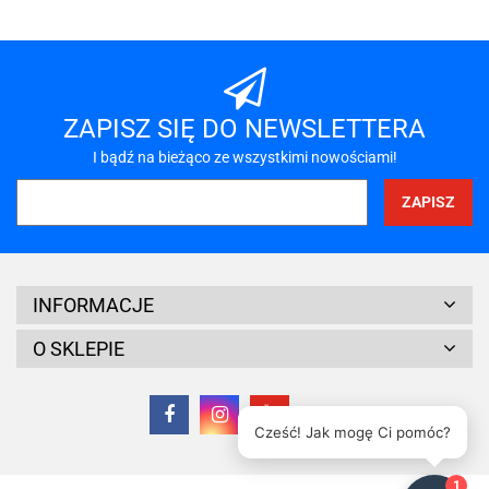
A-LAN
ZAPISZ SIĘ DO NEWSLETTERA
I bądź na bieżąco ze wszystkimi nowościami!
A4 TECH
INFORMACJE
O SKLEPIE
Cześć! Jak mogę Ci pomóc?
Acar
1