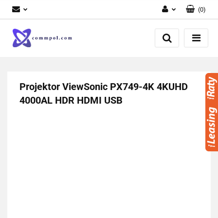
(
0
)
Zaloguj się
Zarejestruj się
Dodaj zgłoszenie
Projektor ViewSonic PX749-4K 4KUHD
4000AL HDR HDMI USB