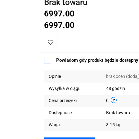
Brak towaru
6997.00
6997.00
Do
Powiadom gdy produkt będzie dostępny
przechowalni
Opinie
brak ocen
(dodaj
Wysyłka w ciągu
48 godzin
Cena przesyłki
0
Dostępność
Brak towaru
Waga
3.15 kg