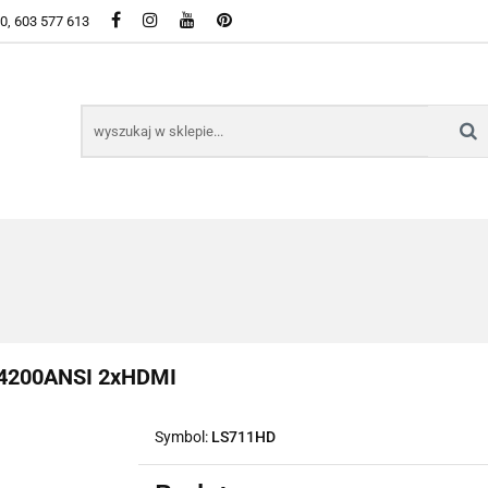
50, 603 577 613
WSZYSTKIE KATEGORIE DOSTĘPNE W SKLEPIE
KIE KATEGORIE DOSTĘPNE W SKLEPIE
 4200ANSI 2xHDMI
Symbol:
LS711HD