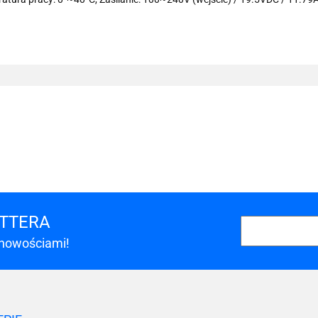
101 INC
ETTERA
 nowościami!
A-LAN