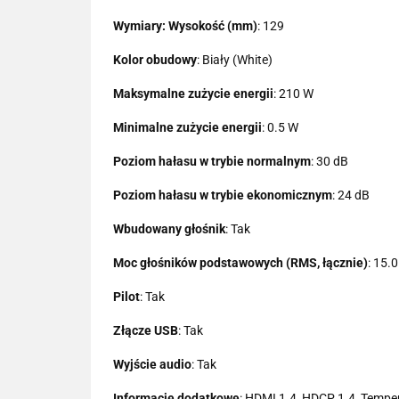
Wymiary: Wysokość (mm)
: 129
Kolor obudowy
: Biały (White)
Maksymalne zużycie energii
: 210 W
Minimalne zużycie energii
: 0.5 W
Poziom hałasu w trybie normalnym
: 30 dB
Poziom hałasu w trybie ekonomicznym
: 24 dB
Wbudowany głośnik
: Tak
Moc głośników podstawowych (RMS, łącznie)
: 15.
Pilot
: Tak
Złącze USB
: Tak
Wyjście audio
: Tak
Informacje dodatkowe
: HDMI 1.4, HDCP 1.4, Tempe