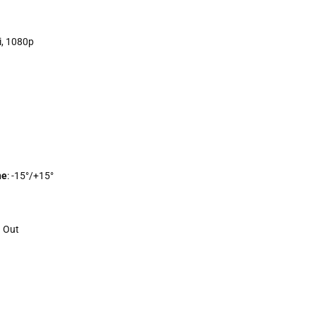
i, 1080p
ne
: -15°/+15°
) Out