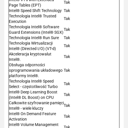
Tak
Page Tables (EPT)
Intel® Speed Shift Technology
Tak
Technologia Intel® Trusted
Tak
Execution
Technologia Intel® Software
Tak
Guard Extensions (Intel® SGX)
Technologia Intel® Run Sure
Tak
Technologia Wirtualizacji
Tak
Intel® (Directed I/O) (VT-d)
Akceleracja kryptowalut
Tak
Intel®.
Obsługa odporności
oprogramowania układowego
Tak
platformy Intel®.
Technologia Intel® Speed
Tak
Select - częstotliwość Turbo
Intel® Deep Learning Boost
Tak
(Intel® DL Boost) on CPU
Całkowite szyfrowanie pamięci
Tak
Intel® - wiele kluczy
Intel® On Demand Feature
Tak
Activation
Intel® Volume Management
Tak