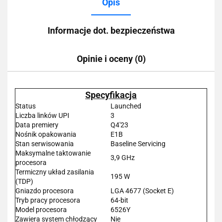
Opis
Informacje dot. bezpieczeństwa
Opinie i oceny (0)
Specyfikacja
Status
Launched
Liczba linków UPI
3
Data premiery
Q4'23
Nośnik opakowania
E1B
Stan serwisowania
Baseline Servicing
Maksymalne taktowanie
3,9 GHz
procesora
Termiczny układ zasilania
195 W
(TDP)
Gniazdo procesora
LGA 4677 (Socket E)
Tryb pracy procesora
64-bit
Model procesora
6526Y
Zawiera system chłodzący
Nie