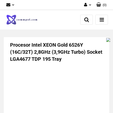
(
0
)
Zaloguj się
Zarejestruj się
Dodaj zgłoszenie
Procesor Intel XEON Gold 6526Y
(16C/32T) 2,8GHz (3,9GHz Turbo) Socket
LGA4677 TDP 195 Tray