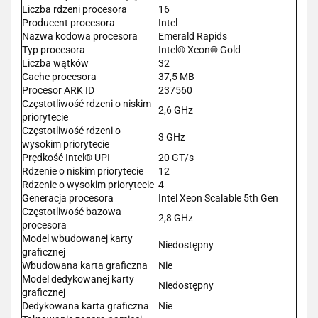
Liczba rdzeni procesora
16
Producent procesora
Intel
Nazwa kodowa procesora
Emerald Rapids
Typ procesora
Intel® Xeon® Gold
Liczba wątków
32
Cache procesora
37,5 MB
Procesor ARK ID
237560
Częstotliwość rdzeni o niskim
2,6 GHz
priorytecie
Częstotliwość rdzeni o
3 GHz
wysokim priorytecie
Prędkość Intel® UPI
20 GT/s
Rdzenie o niskim priorytecie
12
Rdzenie o wysokim priorytecie
4
Generacja procesora
Intel Xeon Scalable 5th Gen
Częstotliwość bazowa
2,8 GHz
procesora
Model wbudowanej karty
Niedostępny
graficznej
Wbudowana karta graficzna
Nie
Model dedykowanej karty
Niedostępny
graficznej
Dedykowana karta graficzna
Nie