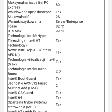
Maksymalna liczba linii PCI
80
Express
Wbudowane opcje dostępne
Tak
Skalowalność
2S
Warunki użytkowania
Server/Enterprise
Tcase
82 °C
DTS Max
99 °C
Technologia Intel® Hyper
Threading (Intel® HT
Tak
Technology)
Nowe instrukcje AES (Intel®
Tak
AES-NI)
Technologia virtualizacji Intel®
Tak
(VT-x)
Technologia Intel® Turbo
2.0
Boost
Intel® Boot Guard
Tak
Jednostki AVX-512 Fused
2
Multiply-Add (FMA)
Intel® OS Guard
Tak
Intel® 64
Tak
Oparte na trybie systemu
Tak
sterowania (MBE)
Intel® VT-x with Extended