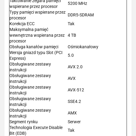
Taktowanie zegara pamięci
5200 MHz
wspierane przez procesor
Typy pamięci wspierane przez
DDR5-SDRAM
procesor
Korekcja ECC
Tak
Maksymalna pamięć
wewnętrzna wspierana przez
4 TB
procesor
Obsługa kanałów pamięci
Ośmiokanałowy
Wersja gniazd typu Slot (PCI
5.0
Express)
Obsługiwane zestawy
AVX 2.0
instrukcji
Obsługiwane zestawy
AVX
instrukcji
Obsługiwane zestawy
AVX-512
instrukcji
Obsługiwane zestawy
SSE4.2
instrukcji
Obsługiwane zestawy
AMX
instrukcji
Segment rynku
Serwer
Technologia Execute Disable
Tak
Bit (EDB)