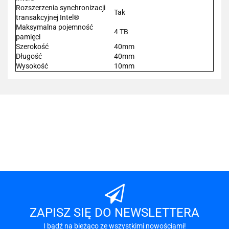
Rozszerzenia synchronizacji
Tak
transakcyjnej Intel®
Maksymalna pojemność
4 TB
pamięci
Szerokość
40mm
Długość
40mm
Wysokość
10mm
101 INC
A-LAN
ZAPISZ SIĘ DO NEWSLETTERA
I bądź na bieżąco ze wszystkimi nowościami!