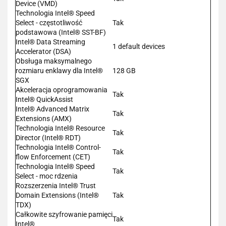
Device (VMD)
Technologia Intel® Speed
Select - częstotliwość
Tak
podstawowa (Intel® SST-BF)
Intel® Data Streaming
1 default devices
Accelerator (DSA)
Obsługa maksymalnego
rozmiaru enklawy dla Intel®
128 GB
SGX
Akceleracja oprogramowania
Tak
Intel® QuickAssist
Intel® Advanced Matrix
Tak
Extensions (AMX)
Technologia Intel® Resource
Tak
Director (Intel® RDT)
Technologia Intel® Control-
Tak
flow Enforcement (CET)
Technologia Intel® Speed
Tak
Select - moc rdzenia
Rozszerzenia Intel® Trust
Domain Extensions (Intel®
Tak
TDX)
Całkowite szyfrowanie pamięci
Tak
Intel®