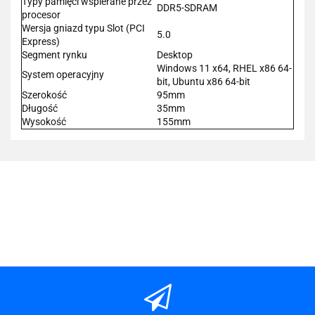
Typy pamięci wspierane przez
DDR5-SDRAM
procesor
Wersja gniazd typu Slot (PCI
5.0
Express)
Segment rynku
Desktop
Windows 11 x64, RHEL x86 64-
System operacyjny
bit, Ubuntu x86 64-bit
Szerokość
95mm
Długość
35mm
Wysokość
155mm
101 INC