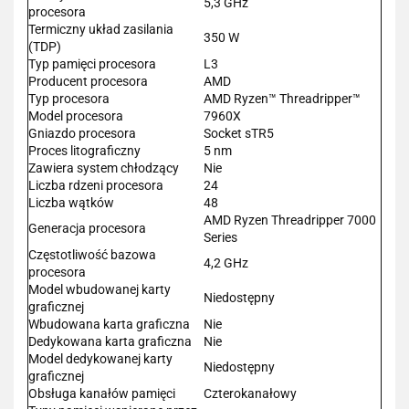
5,3 GHz
procesora
Termiczny układ zasilania
350 W
(TDP)
Typ pamięci procesora
L3
Producent procesora
AMD
Typ procesora
AMD Ryzen™ Threadripper™
Model procesora
7960X
Gniazdo procesora
Socket sTR5
Proces litograficzny
5 nm
Zawiera system chłodzący
Nie
Liczba rdzeni procesora
24
Liczba wątków
48
AMD Ryzen Threadripper 7000
Generacja procesora
Series
Częstotliwość bazowa
4,2 GHz
procesora
Model wbudowanej karty
Niedostępny
graficznej
Wbudowana karta graficzna
Nie
Dedykowana karta graficzna
Nie
Model dedykowanej karty
Niedostępny
graficznej
Obsługa kanałów pamięci
Czterokanałowy