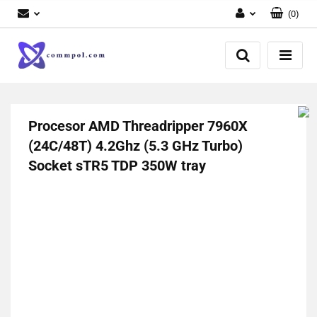
(
0
)
Zaloguj się
Zarejestruj się
Dodaj zgłoszenie
Procesor AMD Threadripper 7960X
(24C/48T) 4.2Ghz (5.3 GHz Turbo)
Socket sTR5 TDP 350W tray