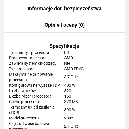
Informacje dot. bezpieczeństwa
Opinie i oceny (0)
Specyfikacja
Typ pamięci procesora
L3
Producent procesora
AMD
Zawiera system chłodzący
Nie
Typ procesora
AMD EPYC
Maksymalne taktowanie
3,7 GHz
procesora
Konfigurowalne wyższe TDP
400 W
Liczba wątków
320
Liczba rdzeni procesora
160
Cache procesora
320 MB
Termiczny układ zasilania
390 W
(TDP)
Model procesora
9845
Częstotliwość bazowa
2,1 GHz
procesora