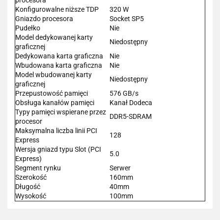
Konfigurowalne niższe TDP
320 W
Gniazdo procesora
Socket SP5
Pudełko
Nie
Model dedykowanej karty
Niedostępny
graficznej
Dedykowana karta graficzna
Nie
Wbudowana karta graficzna
Nie
Model wbudowanej karty
Niedostępny
graficznej
Przepustowość pamięci
576 GB/s
Obsługa kanałów pamięci
Kanał Dodeca
Typy pamięci wspierane przez
DDR5-SDRAM
procesor
Maksymalna liczba linii PCI
128
Express
Wersja gniazd typu Slot (PCI
5.0
Express)
Segment rynku
Serwer
Szerokość
160mm
Długość
40mm
Wysokość
100mm