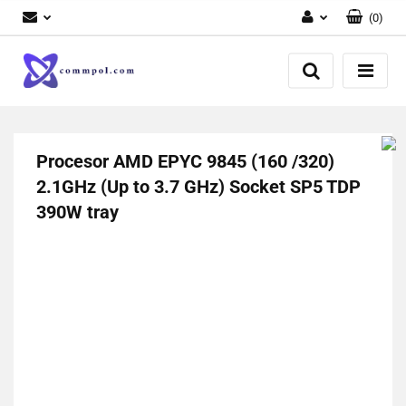
(
0
)
Zaloguj się
Zarejestruj się
Dodaj zgłoszenie
Procesor AMD EPYC 9845 (160 /320)
2.1GHz (Up to 3.7 GHz) Socket SP5 TDP
390W tray