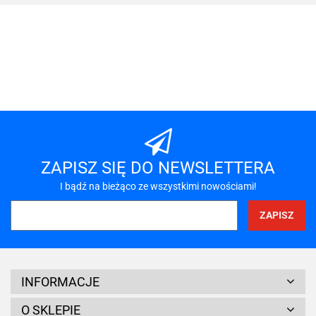
101 INC
A-LAN
ZAPISZ SIĘ DO NEWSLETTERA
I bądź na bieżąco ze wszystkimi nowościami!
A4 TECH
INFORMACJE
O SKLEPIE