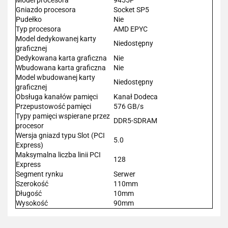
Gniazdo procesora
Socket SP5
Pudełko
Nie
Typ procesora
AMD EPYC
Model dedykowanej karty
Niedostępny
graficznej
Dedykowana karta graficzna
Nie
Wbudowana karta graficzna
Nie
Model wbudowanej karty
Niedostępny
graficznej
Obsługa kanałów pamięci
Kanał Dodeca
Przepustowość pamięci
576 GB/s
Typy pamięci wspierane przez
DDR5-SDRAM
procesor
Wersja gniazd typu Slot (PCI
5.0
Express)
Maksymalna liczba linii PCI
128
Express
Segment rynku
Serwer
Szerokość
110mm
Długość
10mm
Wysokość
90mm