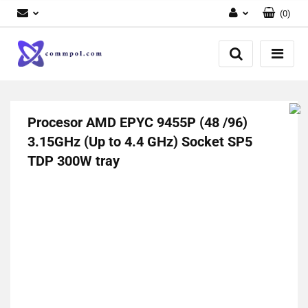
(
0
)
Zaloguj się
Zarejestruj się
Dodaj zgłoszenie
Procesor AMD EPYC 9455P (48 /96)
3.15GHz (Up to 4.4 GHz) Socket SP5
TDP 300W tray