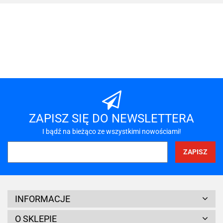
101 INC
A-LAN
ZAPISZ SIĘ DO NEWSLETTERA
I bądź na bieżąco ze wszystkimi nowościami!
A4 TECH
INFORMACJE
O SKLEPIE