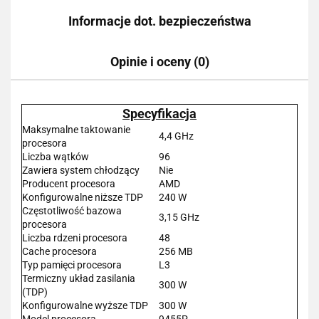
Informacje dot. bezpieczeństwa
Opinie i oceny (0)
Specyfikacja
Maksymalne taktowanie
4,4 GHz
procesora
Liczba wątków
96
Zawiera system chłodzący
Nie
Producent procesora
AMD
Konfigurowalne niższe TDP
240 W
Częstotliwość bazowa
3,15 GHz
procesora
Liczba rdzeni procesora
48
Cache procesora
256 MB
Typ pamięci procesora
L3
Termiczny układ zasilania
300 W
(TDP)
Konfigurowalne wyższe TDP
300 W
Model procesora
9455P