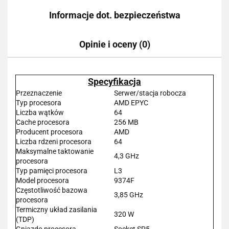
Informacje dot. bezpieczeństwa
Opinie i oceny (0)
Specyfikacja
Przeznaczenie
Serwer/stacja robocza
Typ procesora
AMD EPYC
Liczba wątków
64
Cache procesora
256 MB
Producent procesora
AMD
Liczba rdzeni procesora
64
Maksymalne taktowanie
4,3 GHz
procesora
Typ pamięci procesora
L3
Model procesora
9374F
Częstotliwość bazowa
3,85 GHz
procesora
Termiczny układ zasilania
320 W
(TDP)
Gniazdo procesora
Socket SP5