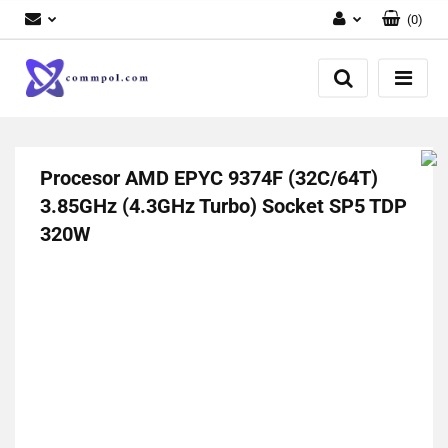
(
0
)
Zaloguj się
Zarejestruj się
Dodaj zgłoszenie
Procesor AMD EPYC 9374F (32C/64T)
3.85GHz (4.3GHz Turbo) Socket SP5 TDP
320W