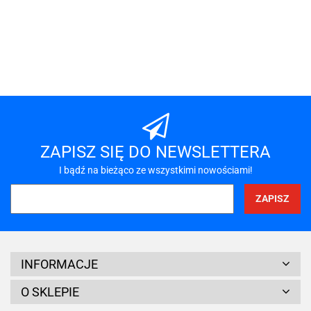
101 INC
A-LAN
ZAPISZ SIĘ DO NEWSLETTERA
I bądź na bieżąco ze wszystkimi nowościami!
A4 TECH
INFORMACJE
O SKLEPIE