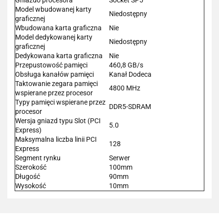
Model wbudowanej karty
Niedostępny
graficznej
Wbudowana karta graficzna
Nie
Model dedykowanej karty
Niedostępny
graficznej
Dedykowana karta graficzna
Nie
Przepustowość pamięci
460,8 GB/s
Obsługa kanałów pamięci
Kanał Dodeca
Taktowanie zegara pamięci
4800 MHz
wspierane przez procesor
Typy pamięci wspierane przez
DDR5-SDRAM
procesor
Wersja gniazd typu Slot (PCI
5.0
Express)
Maksymalna liczba linii PCI
128
Express
Segment rynku
Serwer
Szerokość
100mm
Długość
90mm
Wysokość
10mm