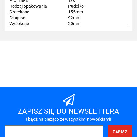
Profil SPD
Tak
Rodzaj opakowania
Pudełko
Szerokość
155mm
Długość
92mm
Wysokość
20mm
101 INC
A-LAN
ZAPISZ SIĘ DO NEWSLETTERA
I bądź na bieżąco ze wszystkimi nowościami!