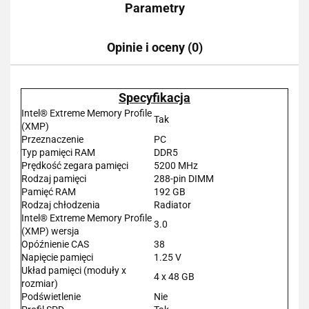
Parametry
Opinie i oceny (0)
Specyfikacja
Intel® Extreme Memory Profile
Tak
(XMP)
Przeznaczenie
PC
Typ pamięci RAM
DDR5
Prędkość zegara pamięci
5200 MHz
Rodzaj pamięci
288-pin DIMM
Pamięć RAM
192 GB
Rodzaj chłodzenia
Radiator
Intel® Extreme Memory Profile
3.0
(XMP) wersja
Opóźnienie CAS
38
Napięcie pamięci
1.25 V
Układ pamięci (moduły x
4 x 48 GB
rozmiar)
Podświetlenie
Nie