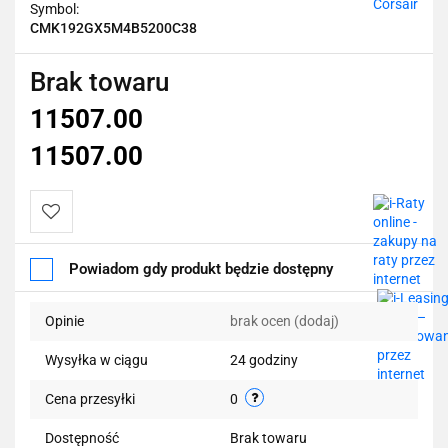
Corsair
Symbol:
CMK192GX5M4B5200C38
Brak towaru
11507.00
11507.00
Do
Powiadom gdy produkt będzie dostępny
przechowalni
Opinie
brak ocen
(dodaj)
Wysyłka w ciągu
24 godziny
Cena przesyłki
0
Dostępność
Brak towaru