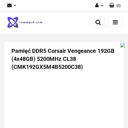
(
0
)
Zaloguj się
Zarejestruj się
Dodaj zgłoszenie
Pamięć DDR5 Corsair Vengeance 192GB
(4x48GB) 5200MHz CL38
(CMK192GX5M4B5200C38)