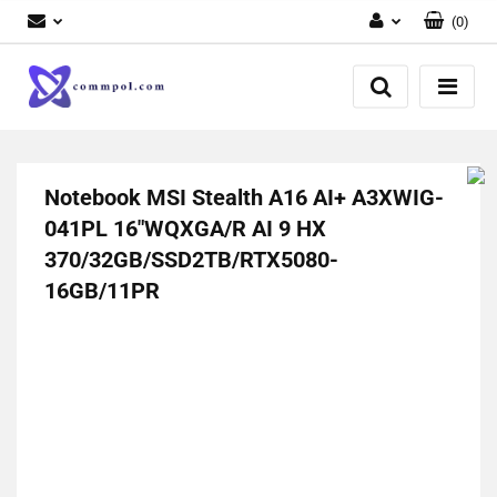
(
0
)
Zaloguj się
Zarejestruj się
Dodaj zgłoszenie
Notebook MSI Stealth A16 AI+ A3XWIG-
041PL 16"WQXGA/R AI 9 HX
370/32GB/SSD2TB/RTX5080-
16GB/11PR