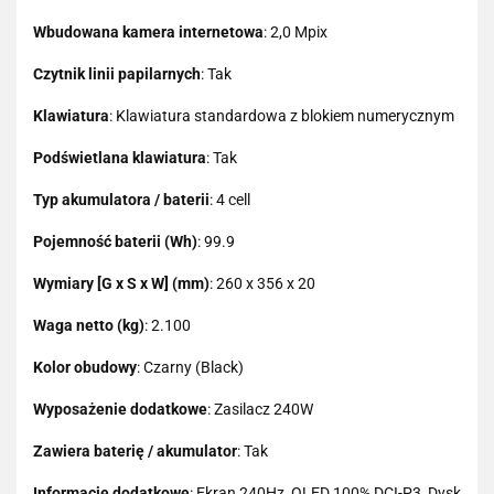
Wbudowana kamera internetowa
: 2,0 Mpix
Czytnik linii papilarnych
: Tak
Klawiatura
: Klawiatura standardowa z blokiem numerycznym
Podświetlana klawiatura
: Tak
Typ akumulatora / baterii
: 4 cell
Pojemność baterii (Wh)
: 99.9
Wymiary [G x S x W] (mm)
: 260 x 356 x 20
Waga netto (kg)
: 2.100
Kolor obudowy
: Czarny (Black)
Wyposażenie dodatkowe
: Zasilacz 240W
Zawiera baterię / akumulator
: Tak
Informacje dodatkowe
: Ekran 240Hz, OLED 100% DCI-P3, Dysk