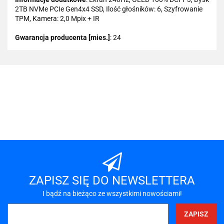
2TB NVMe PCIe Gen4x4 SSD, Ilość głośników: 6, Szyfrowanie
TPM, Kamera: 2,0 Mpix + IR
Gwarancja producenta [mies.]
: 24
101 INC
A-LAN
ZAPISZ SIĘ DO NEWSLETTERA
I bądź na bieżąco ze wszystkimi nowościami!