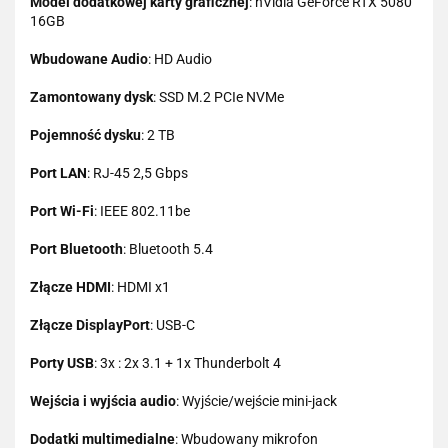
Model dodatkowej karty graficznej
: nVidia GeForce RTX 5080
16GB
Wbudowane Audio
: HD Audio
Zamontowany dysk
: SSD M.2 PCIe NVMe
Pojemność dysku
: 2 TB
Port LAN
: RJ-45 2,5 Gbps
Port Wi-Fi
: IEEE 802.11be
Port Bluetooth
: Bluetooth 5.4
Złącze HDMI
: HDMI x1
Złącze DisplayPort
: USB-C
Porty USB
: 3x : 2x 3.1 + 1x Thunderbolt 4
Wejścia i wyjścia audio
: Wyjście/wejście mini-jack
Dodatki multimedialne
: Wbudowany mikrofon