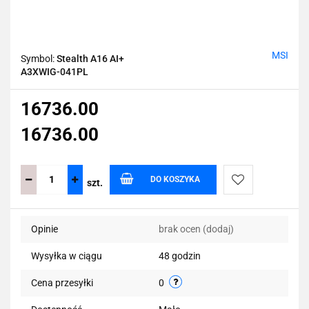
MSI
Symbol:
Stealth A16 AI+
A3XWIG-041PL
16736.00
16736.00
DO KOSZYKA
szt.
Do
Opinie
brak ocen
(dodaj)
przechowalni
Wysyłka w ciągu
48 godzin
Cena przesyłki
0