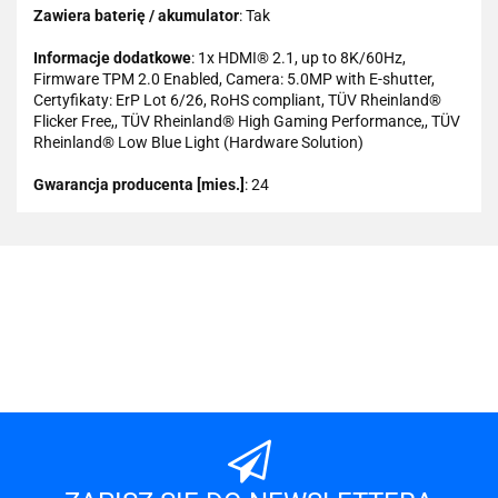
Zawiera baterię / akumulator
: Tak
Informacje dodatkowe
: 1x HDMI® 2.1, up to 8K/60Hz,
Firmware TPM 2.0 Enabled, Camera: 5.0MP with E-shutter,
Certyfikaty: ErP Lot 6/26, RoHS compliant, TÜV Rheinland®
Flicker Free,, TÜV Rheinland® High Gaming Performance,, TÜV
Rheinland® Low Blue Light (Hardware Solution)
Gwarancja producenta [mies.]
: 24
101 INC
A-LAN