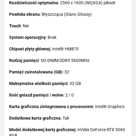
Rozdzielczość optymalna
: 2560 x 1600 (WQXGA) pikseli
Powłoka ekranu
: Błyszcząca (Glare, Glossy)
Touch
: Nie
System operacyjny
: Brak
Chipset płyty głównej
: Intel® HM870
Rodzaj pamięci
: SO-DIMM DDR5 5600MHz
Pamięć zainstalowana (GB)
: 32
Maksymalna wielkość pamięci
: 32 GB
Ilość gniazd pamięci / wolne
: 2 / 0
Karta graficzna zintegrowana z procesorem
: Intel® Graphics
Dodatkowa karta graficzna
: Tak
Model dodatkowej karty graficznej
: nVidia GeForce RTX 5060
8GB