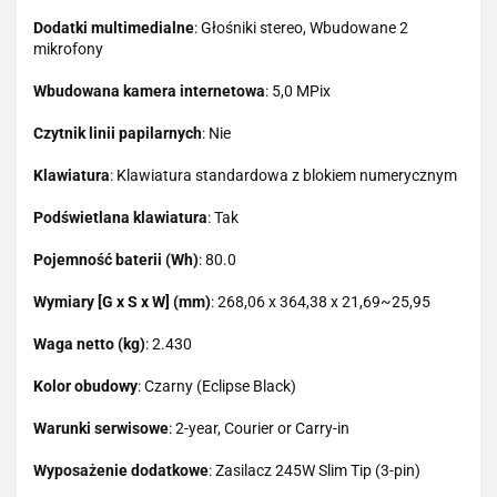
Dodatki multimedialne
: Głośniki stereo, Wbudowane 2
mikrofony
Wbudowana kamera internetowa
: 5,0 MPix
Czytnik linii papilarnych
: Nie
Klawiatura
: Klawiatura standardowa z blokiem numerycznym
Podświetlana klawiatura
: Tak
Pojemność baterii (Wh)
: 80.0
Wymiary [G x S x W] (mm)
: 268,06 x 364,38 x 21,69~25,95
Waga netto (kg)
: 2.430
Kolor obudowy
: Czarny (Eclipse Black)
Warunki serwisowe
: 2-year, Courier or Carry-in
Wyposażenie dodatkowe
: Zasilacz 245W Slim Tip (3-pin)