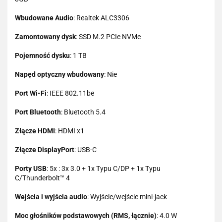
Wbudowane Audio
: Realtek ALC3306
Zamontowany dysk
: SSD M.2 PCIe NVMe
Pojemność dysku
: 1 TB
Napęd optyczny wbudowany
: Nie
Port Wi-Fi
: IEEE 802.11be
Port Bluetooth
: Bluetooth 5.4
Złącze HDMI
: HDMI x1
Złącze DisplayPort
: USB-C
Porty USB
: 5x : 3x 3.0 + 1x Typu C/DP + 1x Typu
C/Thunderbolt™ 4
Wejścia i wyjścia audio
: Wyjście/wejście mini-jack
Moc głośników podstawowych (RMS, łącznie)
: 4.0 W