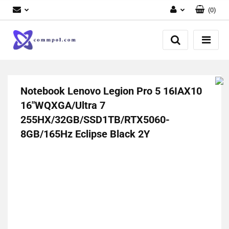
(
0
)
Zaloguj się
Zarejestruj się
Dodaj zgłoszenie
Notebook Lenovo Legion Pro 5 16IAX10
16"WQXGA/Ultra 7
255HX/32GB/SSD1TB/RTX5060-
8GB/165Hz Eclipse Black 2Y