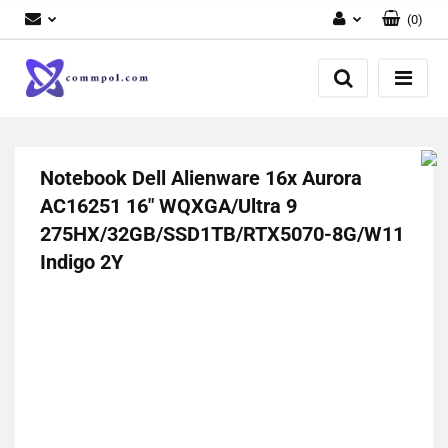
(
0
)
Zaloguj się
Zarejestruj się
Dodaj zgłoszenie
Notebook Dell Alienware 16x Aurora
AC16251 16" WQXGA/Ultra 9
275HX/32GB/SSD1TB/RTX5070-8G/W11
Indigo 2Y