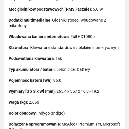
Moc głośników podstawowych (RMS, łącznie)
: 5.0 W
Dodatki multimedialne
: Głośniki stereo, Wbudowane 2
mikrofony
Wbudowana kamera internetowa
: Full HD1080p
Klawiatura
: Klawiatura standardowa z blokiem numerycznym
Podświetlana klawiatura
: Tak
Typ akumulatora / baterii
: Li-Ion 6 cell battery
Pojemność baterii (Wh)
: 96.0
Wymiary [G x S x W] (mm)
: 265,4 x 357 x 16,3~19,2
Waga (kg)
: 2.660
Kolor obudowy
: Indygo (Indigo)
Dołączone oprogramowanie
: McAfee+ Premium 1Yr, Microsoft