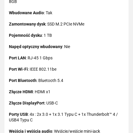
8GB
Wbudowane Audio
: Tak
Zamontowany dysk
: SSD M.2 PCIe NVMe
Pojemność dysku
: 1 TB
Napęd optyczny wbudowany
: Nie
Port LAN
: RJ-45 1 Gbps
Port Wi-Fi
: IEEE 802.11be
Port Bluetooth
: Bluetooth 5.4
Złącze HDMI
: HDMI x1
Złącze DisplayPort
: USB-C
Porty USB
: 4x : 2x 3.0 + 1x 3.1 Typu C + 1x Thunderbolt™ 4 /
USB4 Typu C
Wejścia i wyjścia audio
: Wyjście/wejście mini-jack