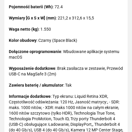
Pojemność baterii (Wh)
: 72.4
Wymiary [G x S x W] (mm)
: 221,2 x 312,6 x 15,5
Waga netto (kg)
: 1.550
Kolor obudowy
: Czarny (Space Black)
Dołączone oprogramowanie
: Wbudowane aplikacje systemu
macOS
Wyposażenie dodatkowe
: Brak zasilacza w zestawie, Przewód
USB-C na MagSafe 3 (2m)
Zawiera baterię / akumulator
: Tak
Informacje dodatkowe
: Typ ekranu: Liquid Retina XDR,
Częstotliwość odświeżania: 120 Hz, Jasność matrycy:, - SDR:
maks. 1000 nitów, - XDR: maks 1000 nitów na całym ekranie,
1600 nitów szczytowo (tylko HDR), Technologia True Tone,
Technologia ProMotion, Touch ID, Trzy porty Thunderbolt 4
(USB-C) obsługujące: Ładowanie, DisplayPort,, Thunderbolt 4
(do 40 Gb/s), USB 4 (do 40 Gb/s), Kamera 12 MP Center Stage,