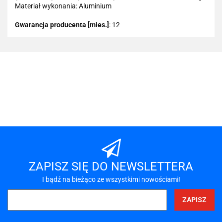
Materiał wykonania: Aluminium
Gwarancja producenta [mies.]
: 12
101 INC
A-LAN
ZAPISZ SIĘ DO NEWSLETTERA
I bądź na bieżąco ze wszystkimi nowościami!