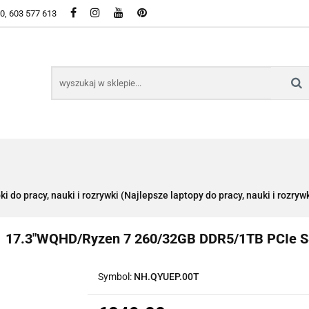
50, 603 577 613
WSZYSTKIE KATEGORIE DOSTĘPNE W SKLEPIE
KIE KATEGORIE DOSTĘPNE W SKLEPIE
do pracy, nauki i rozrywki (Najlepsze laptopy do pracy, nauki i rozryw
41 17.3"WQHD/Ryzen 7 260/32GB DDR5/1TB PCIe
Symbol:
NH.QYUEP.00T