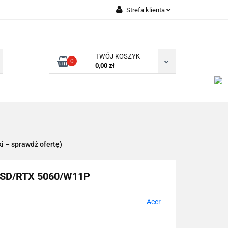
Strefa klienta
Zaloguj się
Zarejestruj się
TWÓJ KOSZYK
0
Dodaj zgłoszenie
0,00 zł
ki – sprawdź ofertę)
 SSD/RTX 5060/W11P
Acer