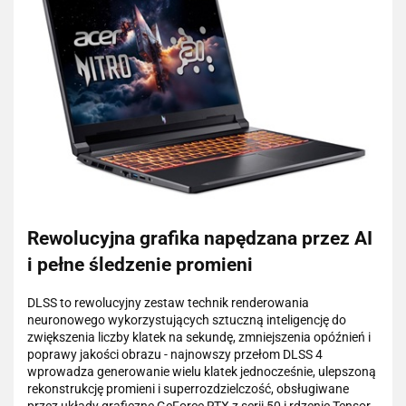
Rewolucyjna grafika napędzana przez AI
i pełne śledzenie promieni
DLSS to rewolucyjny zestaw technik renderowania
neuronowego wykorzystujących sztuczną inteligencję do
zwiększenia liczby klatek na sekundę, zmniejszenia opóźnień i
poprawy jakości obrazu - najnowszy przełom DLSS 4
wprowadza generowanie wielu klatek jednocześnie, ulepszoną
rekonstrukcję promieni i superrozdzielczość, obsługiwane
przez układy graficzne GeForce RTX z serii 50 i rdzenie Tensor