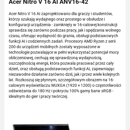
Acer Nitro V 16 AI ANV16-42
Acer Nitro V 16 AI zaprojektowano dla graczy i studentów,
którzy szukają wydajnego oraz prostego w obsłudze i
konfiguracji urządzenia - zamknięty w 16-calowej konstrukcji
sprawdza się zarówno podczas pracy, jak i spędzania wolnego
czasu, oferując wydajność do grania, obsługi podstawowych
funkcji AI i codziennych zadań. Procesory AMD Ryzen z serii
200 do urządzeń mobilnych zostały wyposażone w
technologie pozwalające w pełni wykorzystać potencjał mocy
obliczeniowej, cechują się sprawdzoną wydajnością,
oszczędnością energii, która pozwala pracować przez cały
dzień, oraz obsługą podstawowych funkcji AI, zapewniając
niezawodne działanie zarówno dziś, jak i przez wiele kolejnych
lat. Rozkoszuj się płynnym, szczegółowym obrazem na 16-
calowym wyświetlaczu WUXGA (1920 × 1200) o częstotliwości
odświeżania do 180 Hz i pokryciu 100% gamy barw sRGB -
idealnym do gier i pracy twórczej.