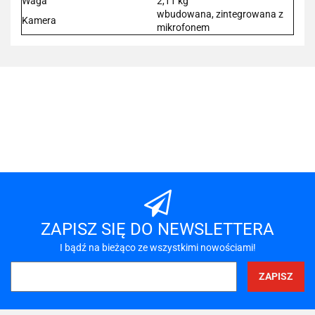
Waga
2,11 kg
wbudowana, zintegrowana z
Kamera
mikrofonem
101 INC
A-LAN
ZAPISZ SIĘ DO NEWSLETTERA
I bądź na bieżąco ze wszystkimi nowościami!