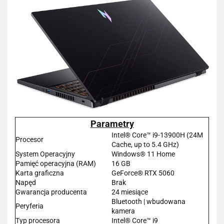
Parametry
Intel® Core™ i9-13900H (24M
Procesor
Cache, up to 5.4 GHz)
System Operacyjny
Windows® 11 Home
Pamięć operacyjna (RAM)
16 GB
Karta graficzna
GeForce® RTX 5060
Napęd
Brak
Gwarancja producenta
24 miesiące
Bluetooth | wbudowana
Peryferia
kamera
Typ procesora
Intel® Core™ i9