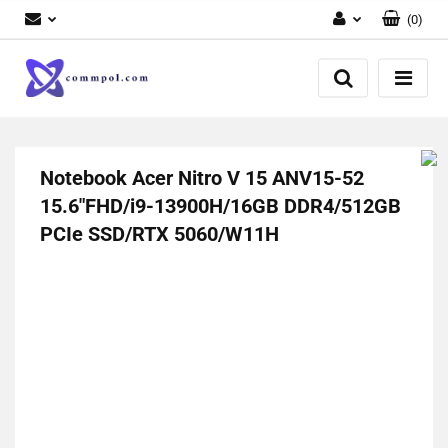
(
0
)
Zaloguj się
Zarejestruj się
Dodaj zgłoszenie
Notebook Acer Nitro V 15 ANV15-52
15.6"FHD/i9-13900H/16GB DDR4/512GB
PCIe SSD/RTX 5060/W11H