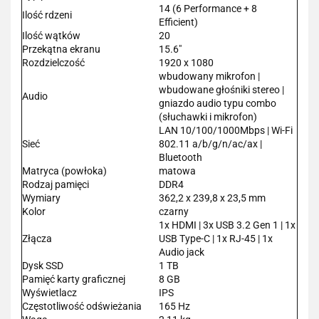
14 (6 Performance + 8
Ilość rdzeni
Efficient)
Ilość wątków
20
Przekątna ekranu
15.6"
Rozdzielczość
1920 x 1080
wbudowany mikrofon |
wbudowane głośniki stereo |
Audio
gniazdo audio typu combo
(słuchawki i mikrofon)
LAN 10/100/1000Mbps | Wi-Fi
Sieć
802.11 a/b/g/n/ac/ax |
Bluetooth
Matryca (powłoka)
matowa
Rodzaj pamięci
DDR4
Wymiary
362,2 x 239,8 x 23,5 mm
Kolor
czarny
1x HDMI | 3x USB 3.2 Gen 1 | 1x
Złącza
USB Type-C | 1x RJ-45 | 1x
Audio jack
Dysk SSD
1 TB
Pamięć karty graficznej
8 GB
Wyświetlacz
IPS
Częstotliwość odświeżania
165 Hz