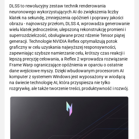
DLSS to rewolucyjny zestaw technik renderowania
neuronowego wykorzystujących AI do zwiększenia liczby
klatek na sekundę, zmniejszenia opóźnień i poprawy jakości
obrazu - najnowszy przełom, DLSS 4, wprowadza generowanie
wielu klatek jednocześnie, ulepszoną rekonstrukcję promieni i
superrozdzielczość, obsługiwane przez rdzenie Tensor piątej
generacji. Technologie NVIDIA Reflex optymalizują potok
graficzny w celu uzyskania najwyższej responsywności,
zapewniając szybsze namierzanie celu, krótszy czas reakcji i
lepszą precyzję celowania, a Reflex 2 wprowadza rozwiązanie
Frame Warp ograniczające opóźnienia w oparciu o ostatnie
dane wejściowe myszy. Dzięki wbudowanym procesorom AI
komputer z systemem Windows jest wyposażony w wiodącą
na świecie technologię AI, która przyspiesza nie tylko
rozgrywkę, ale także tworzenie treści, produktywność i rozwój.