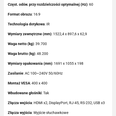
Częst. odśw. przy rozdzielczości optymalnej (Hz)
: 60
Format obrazu
: 16:9
Technologia dotykowa
: IR
Wymiary zewnętrzne (mm)
: 1522,4 x 897,6 x 62,9
Waga netto (kg)
: 39.700
Waga brutto (kg)
: 48.200
Wymiary opakowania (mm)
: 1691 x 1055 x 198
Zasilanie
: AC 100~240V 50/60Hz
Montaż VESA
: 400 x 400
Wbudowane głośniki
: Tak
Złącza wejścia
: HDMI x2, DisplayPort, RJ-45, RS-232, USB x3
Złącza wyjścia
: Wyjście słuchawkowe