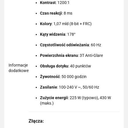
Kontrast
: 1200:1
Czas reakcji
: 8 ms
Kolory
: 1,07 mld (8-bit + FRC)
Kąty widzenia
: 178°
Częstotliwość odświeżania
: 60 Hz
Powierzchnia ekranu
: 3T Anti-Glare
Informacje
Obsługa dotyku
: 40 punktów
dodatkowe
Żywotność
: 50 000 godzin
Zasilanie
: 100-240 V ~, 50/60 Hz
Zużycie energii
: 225 W (typowo), 430 W
(maks.)
Złącza: