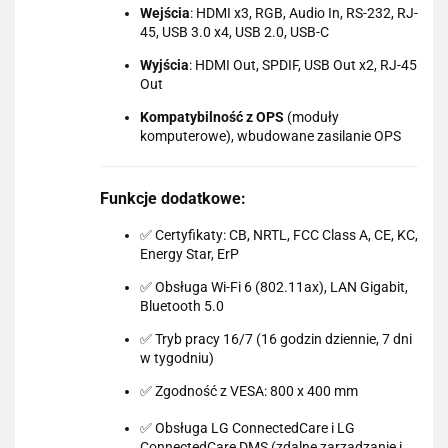
Wejścia
: HDMI x3, RGB, Audio In, RS-232, RJ-
45, USB 3.0 x4, USB 2.0, USB-C
Wyjścia
: HDMI Out, SPDIF, USB Out x2, RJ-45
Out
Kompatybilność z OPS
(moduły
komputerowe), wbudowane zasilanie OPS
Funkcje dodatkowe:
✅ Certyfikaty: CB, NRTL, FCC Class A, CE, KC,
Energy Star, ErP
✅ Obsługa Wi-Fi 6 (802.11ax), LAN Gigabit,
Bluetooth 5.0
✅ Tryb pracy 16/7 (16 godzin dziennie, 7 dni
w tygodniu)
✅ Zgodność z VESA: 800 x 400 mm
✅ Obsługa LG ConnectedCare i LG
ConnectedCare DMS (zdalne zarządzanie i