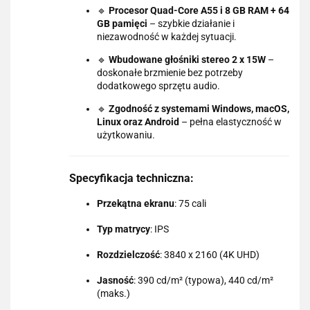
🔹
Procesor Quad-Core A55 i 8 GB RAM + 64
GB pamięci
– szybkie działanie i
niezawodność w każdej sytuacji.
🔹
Wbudowane głośniki stereo 2 x 15W
–
doskonałe brzmienie bez potrzeby
dodatkowego sprzętu audio.
🔹
Zgodność z systemami Windows, macOS,
Linux oraz Android
– pełna elastyczność w
użytkowaniu.
Specyfikacja techniczna:
Przekątna ekranu
: 75 cali
Typ matrycy
: IPS
Rozdzielczość
: 3840 x 2160 (4K UHD)
Jasność
: 390 cd/m² (typowa), 440 cd/m²
(maks.)