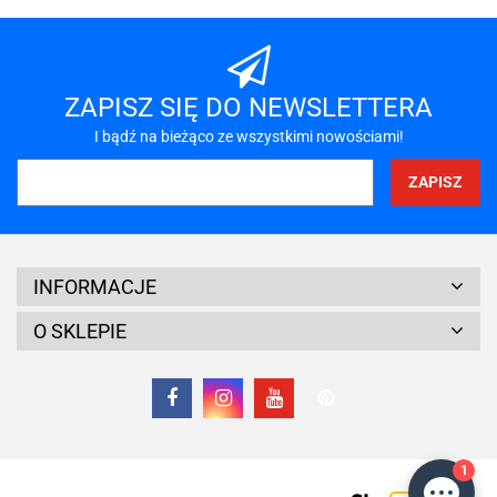
A-LAN
ZAPISZ SIĘ DO NEWSLETTERA
I bądź na bieżąco ze wszystkimi nowościami!
A4 TECH
INFORMACJE
O SKLEPIE
Acar
1