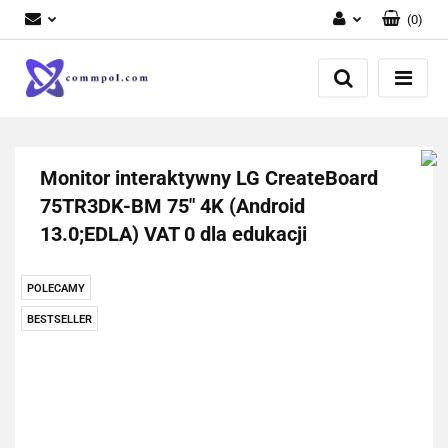
(
0
)
Zaloguj się
Zarejestruj się
Dodaj zgłoszenie
Monitor interaktywny LG CreateBoard
75TR3DK-BM 75" 4K (Android
13.0;EDLA) VAT 0 dla edukacji
POLECAMY
BESTSELLER