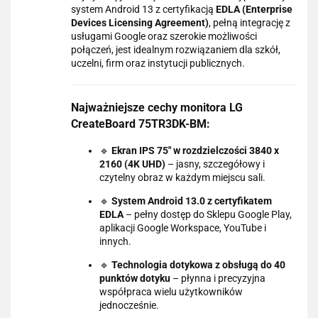
system Android 13 z certyfikacją
EDLA (Enterprise
Devices Licensing Agreement)
, pełną integrację z
usługami Google oraz szerokie możliwości
połączeń, jest idealnym rozwiązaniem dla szkół,
uczelni, firm oraz instytucji publicznych.
Najważniejsze cechy monitora LG
CreateBoard 75TR3DK-BM:
🔹
Ekran IPS 75" w rozdzielczości 3840 x
2160 (4K UHD)
– jasny, szczegółowy i
czytelny obraz w każdym miejscu sali.
🔹
System Android 13.0 z certyfikatem
EDLA
– pełny dostęp do Sklepu Google Play,
aplikacji Google Workspace, YouTube i
innych.
🔹
Technologia dotykowa z obsługą do 40
punktów dotyku
– płynna i precyzyjna
współpraca wielu użytkowników
jednocześnie.