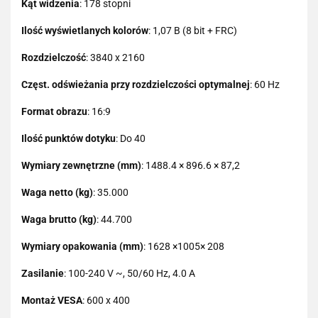
Kąt widzenia
: 178 stopni
Ilość wyświetlanych kolorów
: 1,07 B (8 bit + FRC)
Rozdzielczość
: 3840 x 2160
Częst. odświeżania przy rozdzielczości optymalnej
: 60 Hz
Format obrazu
: 16:9
Ilość punktów dotyku
: Do 40
Wymiary zewnętrzne (mm)
: 1488.4 × 896.6 × 87,2
Waga netto (kg)
: 35.000
Waga brutto (kg)
: 44.700
Wymiary opakowania (mm)
: 1628 ×1005× 208
Zasilanie
: 100-240 V ~, 50/60 Hz, 4.0 A
Montaż VESA
: 600 x 400