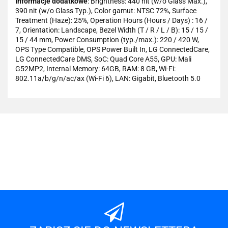
Informacje dodatkowe
: Brightness: 440 nit (w/o Glass Max.),
390 nit (w/o Glass Typ.), Color gamut: NTSC 72%, Surface
Treatment (Haze): 25%, Operation Hours (Hours / Days) : 16 /
7, Orientation: Landscape, Bezel Width (T / R / L / B): 15 / 15 /
15 / 44 mm, Power Consumption (typ./max.): 220 / 420 W,
OPS Type Compatible, OPS Power Built In, LG ConnectedCare,
LG ConnectedCare DMS, SoC: Quad Core A55, GPU: Mali
G52MP2, Internal Memory: 64GB, RAM: 8 GB, Wi-Fi:
802.11a/b/g/n/ac/ax (Wi-Fi 6), LAN: Gigabit, Bluetooth 5.0
101 INC
A-LAN