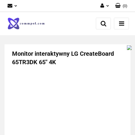
(
0
)
Zaloguj się
Zarejestruj się
Dodaj zgłoszenie
Monitor interaktywny LG CreateBoard
65TR3DK 65" 4K