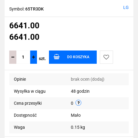
LG
Symbol:
65TR3DK
6641.00
6641.00
DO KOSZYKA
szt.
Do
Opinie
brak ocen
(dodaj)
przechowalni
Wysyłka w ciągu
48 godzin
Cena przesyłki
0
Dostępność
Mało
Waga
0.15 kg