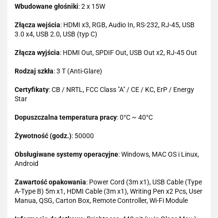
Wbudowane głośniki
: 2 x 15W
Złącza wejścia
: HDMI x3, RGB, Audio In, RS-232, RJ-45, USB
3.0 x4, USB 2.0, USB (typ C)
Złącza wyjścia
: HDMI Out, SPDIF Out, USB Out x2, RJ-45 Out
Rodzaj szkła
: 3 T (Anti-Glare)
Certyfikaty
: CB / NRTL, FCC Class "A" / CE / KC, ErP / Energy
Star
Dopuszczalna temperatura pracy
: 0°C ~ 40°C
Żywotność (godz.)
: 50000
Obsługiwane systemy operacyjne
: Windows, MAC OS i Linux,
Android
Zawartość opakowania
: Power Cord (3m x1), USB Cable (Type
A-Type B) 5m x1, HDMI Cable (3m x1), Writing Pen x2 Pcs, User
Manua, QSG, Carton Box, Remote Controller, Wi-Fi Module