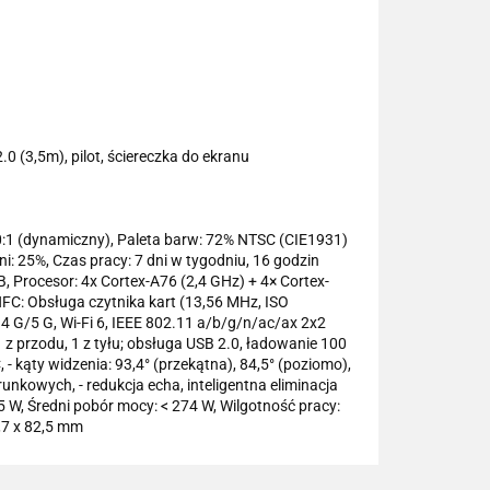
0 (3,5m), pilot, ściereczka do ekranu
000:1 (dynamiczny), Paleta barw: 72% NTSC (CIE1931)
: 25%, Czas pracy: 7 dni w tygodniu, 16 godzin
, Procesor: 4x Cortex-A76 (2,4 GHz) + 4× Cortex-
FC: Obsługa czytnika kart (13,56 MHz, ISO
2.4 G/5 G, Wi-Fi 6, IEEE 802.11 a/b/g/n/ac/ax 2x2
 z przodu, 1 z tyłu; obsługa USB 2.0, ładowanie 100
 - kąty widzenia: 93,4° (przekątna), 84,5° (poziomo),
runkowych, - redukcja echa, inteligentna eliminacja
,5 W, Średni pobór mocy: < 274 W, Wilgotność pracy:
,7 x 82,5 mm