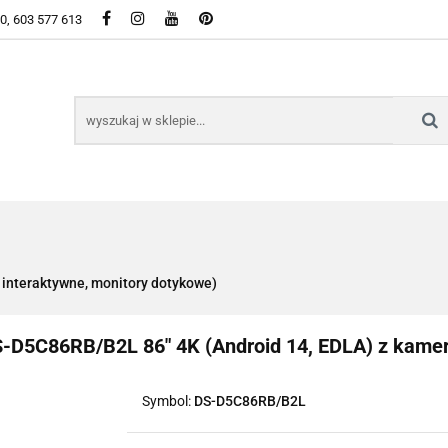
50, 603 577 613
WSZYSTKIE KATEGORIE DOSTĘPNE W SKLEPIE
KIE KATEGORIE DOSTĘPNE W SKLEPIE
 interaktywne, monitory dotykowe)
S-D5C86RB/B2L 86" 4K (Android 14, EDLA) z kame
Symbol:
DS-D5C86RB/B2L