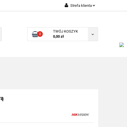
Strefa klienta
Zaloguj się
Zarejestruj się
TWÓJ KOSZYK
0
Dodaj zgłoszenie
0,00 zł
rą