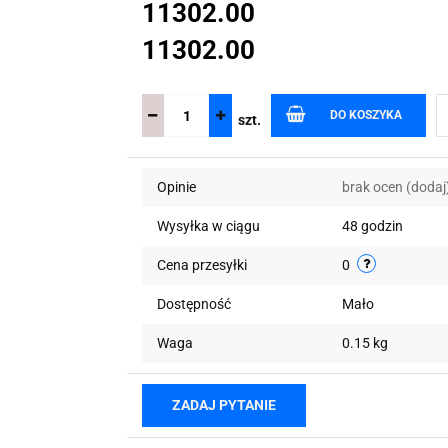
11302.00
11302.00
DO KOSZYKA
szt.
Opinie
brak ocen
(dodaj
Wysyłka w ciągu
48 godzin
Cena przesyłki
0
Dostępność
Mało
Waga
0.15 kg
ZADAJ PYTANIE