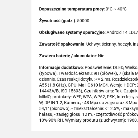
Dopuszczalna temperatura pracy
: 0°C ~ 40°C
Żywotność (godz.)
: 50000
Obsługiwane systemy operacyjne
: Android 14 EDL
Zawartość opakowania
: Uchwyt ścienny, haczyk, in
Zawiera baterię / akumulator
: Nie
Informacje dodatkowe
: Podświetlenie: DLED, Wielk
(typowa), Twardość ekranu: 9H (ołówek), 7 (skala M
dziennie, Czas reakcji dotyku: <= 2 ms, Rozdzielcz
A55 (1,8 GHz), GPU: Mali-G610 MC4, Wersja HDCP: 2
14443A/B, ISO 15693), Czujnik światła: Tak, Czujnik 
MIMO, protokoły: WEP, WPA, WPA2, PSK, Interfejsy s
W, DP IN 1.2, Kamera:, - 48 Mpx do zdjęć oraz 8 Mpx 
54,1° (pionowo), - zniekształcenie: <= 2,5%, - maksy
hałasu, - zasięg głosu: 12 m, - częstotliwość próbk
10%-90% RH, Wymiary produtu (z uchwytem): 1960.4