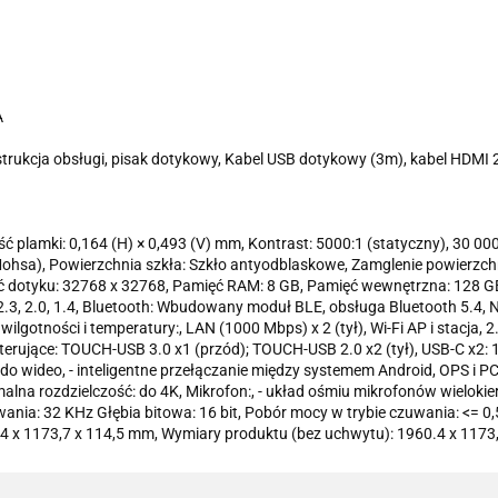
A
strukcja obsługi, pisak dotykowy, Kabel USB dotykowy (3m), kabel HDMI 2.
ość plamki: 0,164 (H) × 0,493 (V) mm, Kontrast: 5000:1 (statyczny), 30 
ohsa), Powierzchnia szkła: Szkło antyodblaskowe, Zamglenie powierzchni
ość dotyku: 32768 x 32768, Pamięć RAM: 8 GB, Pamięć wewnętrzna: 128 GB
.3, 2.0, 1.4, Bluetooth: Wbudowany moduł BLE, obsługa Bluetooth 5.4, N
wilgotności i temperatury:, LAN (1000 Mbps) x 2 (tył), Wi-Fi AP i stacja, 
terujące: TOUCH-USB 3.0 x1 (przód); TOUCH-USB 2.0 x2 (tył), USB-C x2: 1
do wideo, - inteligentne przełączanie między systemem Android, OPS i PC,
malna rozdzielczość: do 4K, Mikrofon:, - układ ośmiu mikrofonów wielokie
owania: 32 KHz Głębia bitowa: 16 bit, Pobór mocy w trybie czuwania: <= 0
 x 1173,7 x 114,5 mm, Wymiary produktu (bez uchwytu): 1960.4 x 1173