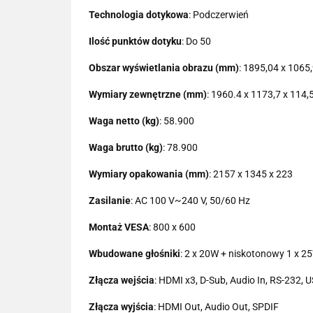
Technologia dotykowa
: Podczerwień
Ilość punktów dotyku
: Do 50
Obszar wyświetlania obrazu (mm)
: 1895,04 x 1065
Wymiary zewnętrzne (mm)
: 1960.4 x 1173,7 x 114,
Waga netto (kg)
: 58.900
Waga brutto (kg)
: 78.900
Wymiary opakowania (mm)
: 2157 x 1345 x 223
Zasilanie
: AC 100 V~240 V, 50/60 Hz
Montaż VESA
: 800 x 600
Wbudowane głośniki
: 2 x 20W + niskotonowy 1 x 2
Złącza wejścia
: HDMI x3, D-Sub, Audio In, RS-232, 
Złącza wyjścia
: HDMI Out, Audio Out, SPDIF