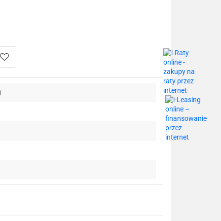
Do
)
przechowalni