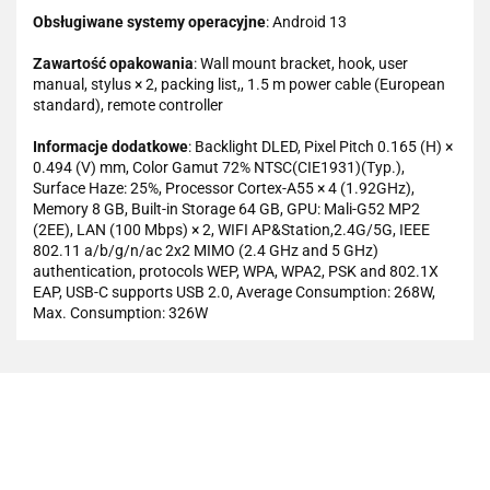
Obsługiwane systemy operacyjne
: Android 13
Zawartość opakowania
: Wall mount bracket, hook, user
manual, stylus × 2, packing list,, 1.5 m power cable (European
standard), remote controller
Informacje dodatkowe
: Backlight DLED, Pixel Pitch 0.165 (H) ×
0.494 (V) mm, Color Gamut 72% NTSC(CIE1931)(Typ.),
Surface Haze: 25%, Processor Cortex-A55 × 4 (1.92GHz),
Memory 8 GB, Built-in Storage 64 GB, GPU: Mali-G52 MP2
(2EE), LAN (100 Mbps) × 2, WIFI AP&Station,2.4G/5G, IEEE
802.11 a/b/g/n/ac 2x2 MIMO (2.4 GHz and 5 GHz)
authentication, protocols WEP, WPA, WPA2, PSK and 802.1X
EAP, USB-C supports USB 2.0, Average Consumption: 268W,
Max. Consumption: 326W
101 INC