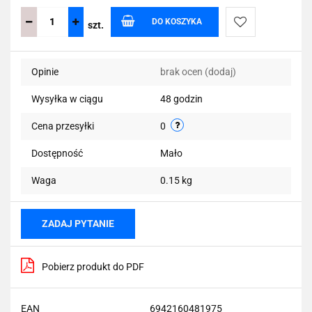
DO KOSZYKA
szt.
Do
Opinie
brak ocen
(dodaj)
przechowalni
Wysyłka w ciągu
48 godzin
Cena przesyłki
0
Dostępność
Mało
Waga
0.15 kg
ZADAJ PYTANIE
Pobierz produkt do PDF
EAN
6942160481975