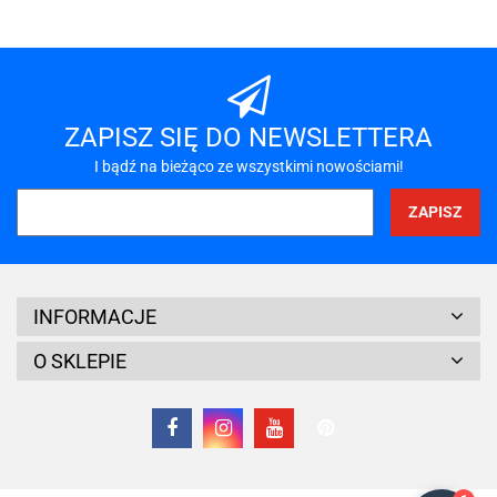
A-LAN
ZAPISZ SIĘ DO NEWSLETTERA
I bądź na bieżąco ze wszystkimi nowościami!
A4 TECH
INFORMACJE
O SKLEPIE
Acar