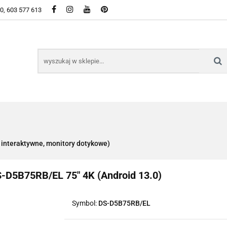
50, 603 577 613
WSZYSTKIE KATEGORIE DOSTĘPNE W SKLEPIE
KIE KATEGORIE DOSTĘPNE W SKLEPIE
 interaktywne, monitory dotykowe)
-D5B75RB/EL 75" 4K (Android 13.0)
Symbol:
DS-D5B75RB/EL