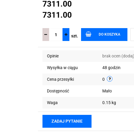
7311.00
7311.00
DO KOSZYKA
szt.
Opinie
brak ocen
(dodaj
Wysyłka w ciągu
48 godzin
Cena przesyłki
0
Dostępność
Mało
Waga
0.15 kg
ZADAJ PYTANIE