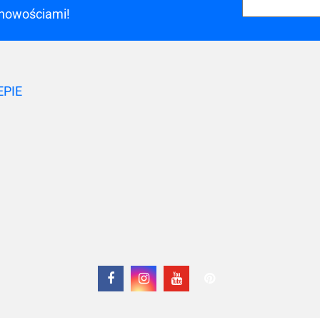
 nowościami!
A-LAN
EPIE
A4 TECH
Acar