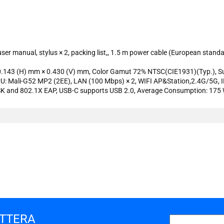
user manual, stylus × 2, packing list,, 1.5 m power cable (European standa
ch 0.143 (H) mm × 0.430 (V) mm, Color Gamut 72% NTSC(CIE1931)(Typ.), S
GPU: Mali-G52 MP2 (2EE), LAN (100 Mbps) × 2, WIFI AP&Station,2.4G/5G,
PSK and 802.1X EAP, USB-C supports USB 2.0, Average Consumption: 17
101 INC
ETTERA