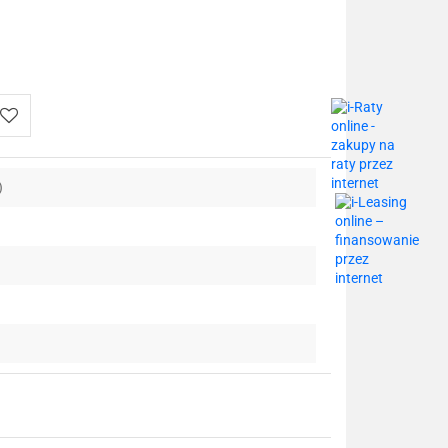
Do
)
przechowalni