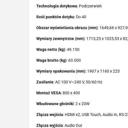
Technologia dotykowa
: Podczerwień
Ilość punktów dotyku
: Do 40
Obszar wyświetlania obrazu (mm)
: 1649,66 x 927,
Wymiary zewnętrzne (mm)
: 1713,23 x 1025,53 x 82
Waga netto (kg)
: 49.150
Waga brutto (kg)
: 63.000
Wymiary opakowania (mm)
: 1907 x 1160 x 223
Zasilanie
: AC 100 V~240 V, 50/60 Hz
Montaż VESA
: 800 x 400
Wbudowane głośniki
: 2 x 20W
Złącza wejścia
: HDMI x2, USB Touch, Audio In, RS-2
Złącza wyjścia
: Audio Out