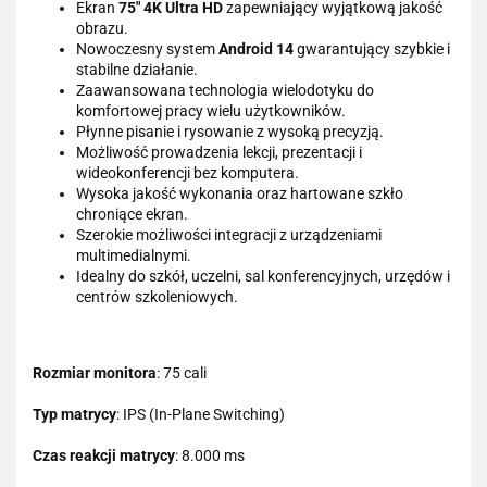
Ekran
75" 4K Ultra HD
zapewniający wyjątkową jakość
obrazu.
Nowoczesny system
Android 14
gwarantujący szybkie i
stabilne działanie.
Zaawansowana technologia wielodotyku do
komfortowej pracy wielu użytkowników.
Płynne pisanie i rysowanie z wysoką precyzją.
Możliwość prowadzenia lekcji, prezentacji i
wideokonferencji bez komputera.
Wysoka jakość wykonania oraz hartowane szkło
chroniące ekran.
Szerokie możliwości integracji z urządzeniami
multimedialnymi.
Idealny do szkół, uczelni, sal konferencyjnych, urzędów i
centrów szkoleniowych.
Rozmiar monitora
: 75 cali
Typ matrycy
: IPS (In-Plane Switching)
Czas reakcji matrycy
: 8.000 ms