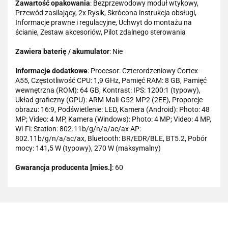
Zawartość opakowania
: Bezprzewodowy moduł wtykowy,
Przewód zasilający, 2x Rysik, Skrócona instrukcja obsługi,
Informacje prawne i regulacyjne, Uchwyt do montażu na
ścianie, Zestaw akcesoriów, Pilot zdalnego sterowania
Zawiera baterię / akumulator
: Nie
Informacje dodatkowe
: Procesor: Czterordzeniowy Cortex-
A55, Częstotliwość CPU: 1,9 GHz, Pamięć RAM: 8 GB, Pamięć
wewnętrzna (ROM): 64 GB, Kontrast: IPS: 1200:1 (typowy),
Układ graficzny (GPU): ARM Mali-G52 MP2 (2EE), Proporcje
obrazu: 16:9, Podświetlenie: LED, Kamera (Android): Photo: 48
MP; Video: 4 MP, Kamera (Windows): Photo: 4 MP; Video: 4 MP,
Wi-Fi: Station: 802.11b/g/n/a/ac/ax AP:
802.11b/g/n/a/ac/ax, Bluetooth: BR/EDR/BLE, BT5.2, Pobór
mocy: 141,5 W (typowy), 270 W (maksymalny)
Gwarancja producenta [mies.]
: 60