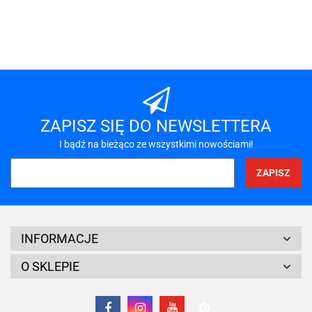
101 INC
A-LAN
ZAPISZ SIĘ DO NEWSLETTERA
I bądź na bieżąco ze wszystkimi nowościami!
A4 TECH
INFORMACJE
O SKLEPIE