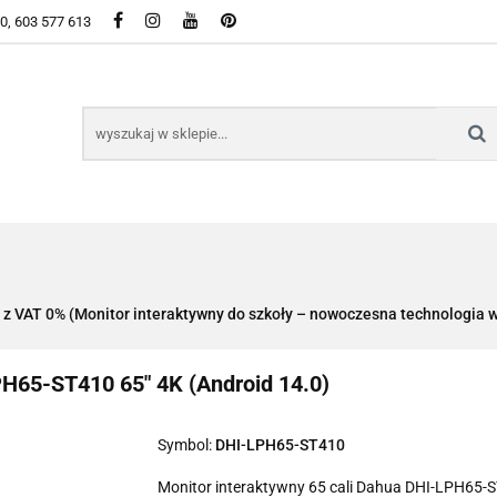
50, 603 577 613
WSZYSTKIE KATEGORIE DOSTĘPNE W SKLEPIE
KIE KATEGORIE DOSTĘPNE W SKLEPIE
y z VAT 0% (Monitor interaktywny do szkoły – nowoczesna technologia w
H65-ST410 65" 4K (Android 14.0)
Symbol:
DHI-LPH65-ST410
Monitor interaktywny 65 cali Dahua DHI-LPH65-S