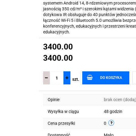
systemem Android 14, 8-rdzeniowym procesorem,
jasnością 350 cd/m² i szerokimi kątami widzenia 
dotykowa IR obsługuje do 40 punktów jednocześn
łączność Wi-Fi 5 i Bluetooth 5.0 umożliwia bezp
konferencyjnych, edukacyjnych i przestrzeni krea
edukacyjnych.
3400.00
3400.00
DO KOSZYKA
szt.
Opinie
brak ocen
(dodaj
Wysyłka w ciągu
48 godzin
Cena przesyłki
0
Dostępność
Mało