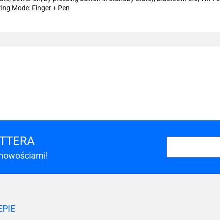
ting Mode: Finger + Pen
101 INC
ETTERA
 nowościami!
A-LAN
EPIE