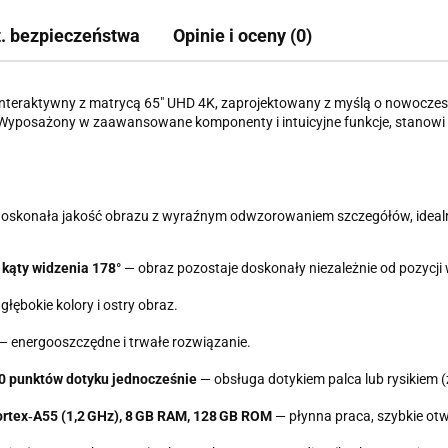
t. bezpieczeństwa
Opinie i oceny (0)
interaktywny z matrycą 65″ UHD 4K, zaprojektowany z myślą o nowocze
Wyposażony w zaawansowane komponenty i intuicyjne funkcje, stanowi p
oskonała jakość obrazu z wyraźnym odwzorowaniem szczegółów, idealna 
 kąty widzenia 178°
— obraz pozostaje doskonały niezależnie od pozycji 
 głębokie kolory i ostry obraz.
— energooszczędne i trwałe rozwiązanie.
0 punktów dotyku jednocześnie
— obsługa dotykiem palca lub rysikiem 
ortex‑A55 (1,2 GHz), 8 GB RAM, 128 GB ROM
— płynna praca, szybkie otwie