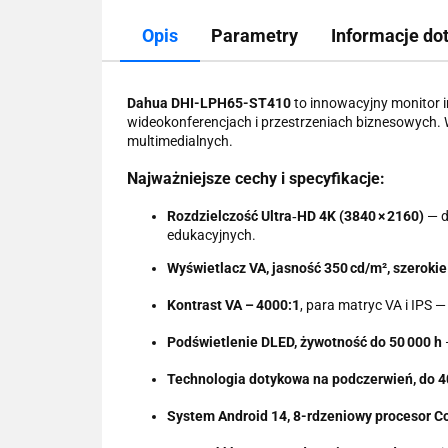
Opis
Parametry
Informacje do
Dahua DHI-LPH65-ST410
to innowacyjny monitor 
wideokonferencjach i przestrzeniach biznesowych. 
multimedialnych.
Najważniejsze cechy i specyfikacje:
Rozdzielczość Ultra‑HD 4K (3840 × 2160)
— d
edukacyjnych.
Wyświetlacz VA, jasność 350 cd/m², szerokie
Kontrast VA – 4000:1
, para matryc VA i IPS —
Podświetlenie DLED, żywotność do 50 000 h
Technologia dotykowa na podczerwień, do 4
System Android 14, 8-rdzeniowy procesor C