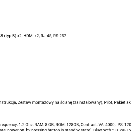
SB (typ B) x2, HDMI x2, RJ-45, RS-232
, Instrukcja, Zestaw montażowy na ścianę (zainstalowany), Pilot, Pakiet a
Frequency: 1.2 Ghz, RAM: 8 GB, ROM: 128GB, Contrast: VA: 4000; IPS: 1200
tate; power on, by pressing button in standby state), Bluetooth 5.0, WIF