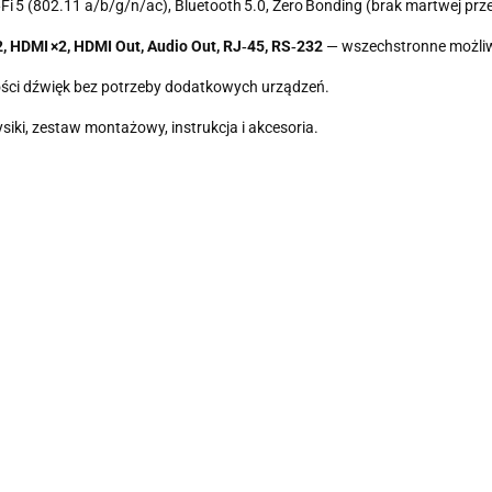
i‑Fi 5 (802.11 a/b/g/n/ac), Bluetooth 5.0, Zero Bonding (brak martwej p
2, HDMI ×2, HDMI Out, Audio Out, RJ‑45, RS‑232
— wszechstronne możliw
ości dźwięk bez potrzeby dodatkowych urządzeń.
 rysiki, zestaw montażowy, instrukcja i akcesoria.