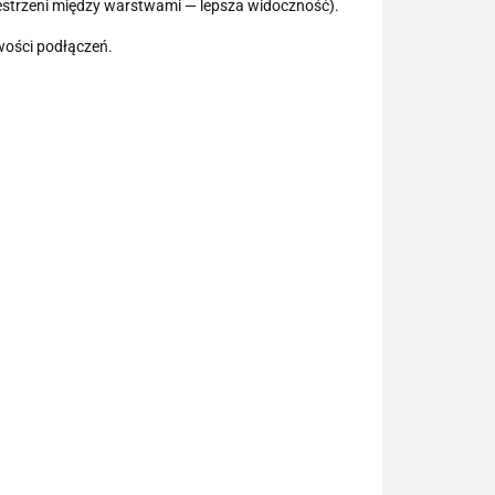
rzestrzeni między warstwami — lepsza widoczność).
ości podłączeń.