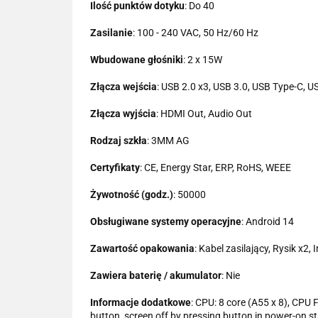
Ilość punktów dotyku
: Do 40
Zasilanie
: 100 - 240 VAC, 50 Hz/60 Hz
Wbudowane głośniki
: 2 x 15W
Złącza wejścia
: USB 2.0 x3, USB 3.0, USB Type-C, U
Złącza wyjścia
: HDMI Out, Audio Out
Rodzaj szkła
: 3MM AG
Certyfikaty
: CE, Energy Star, ERP, RoHS, WEEE
Żywotność (godz.)
: 50000
Obsługiwane systemy operacyjne
: Android 14
Zawartość opakowania
: Kabel zasilający, Rysik x2
Zawiera baterię / akumulator
: Nie
Informacje dodatkowe
: CPU: 8 core (A55 x 8), CPU 
button, screen off by pressing button in power-on s