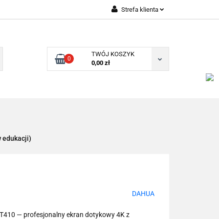
Strefa klienta
Zaloguj się
Zarejestruj się
TWÓJ KOSZYK
0
Dodaj zgłoszenie
0,00 zł
 edukacji)
DAHUA
T410 — profesjonalny ekran dotykowy 4K z