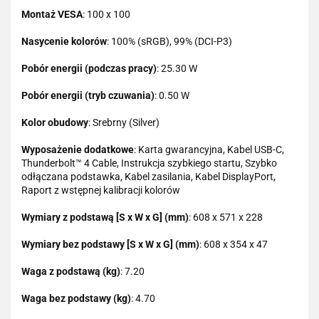
Montaż VESA
: 100 x 100
Nasycenie kolorów
: 100% (sRGB), 99% (DCI-P3)
Pobór energii (podczas pracy)
: 25.30 W
Pobór energii (tryb czuwania)
: 0.50 W
Kolor obudowy
: Srebrny (Silver)
Wyposażenie dodatkowe
: Karta gwarancyjna, Kabel USB-C,
Thunderbolt™ 4 Cable, Instrukcja szybkiego startu, Szybko
odłączana podstawka, Kabel zasilania, Kabel DisplayPort,
Raport z wstępnej kalibracji kolorów
Wymiary z podstawą [S x W x G] (mm)
: 608 x 571 x 228
Wymiary bez podstawy [S x W x G] (mm)
: 608 x 354 x 47
Waga z podstawą (kg)
: 7.20
Waga bez podstawy (kg)
: 4.70