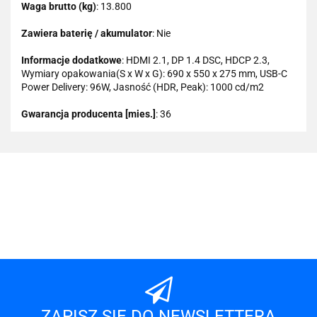
Waga brutto (kg)
: 13.800
Zawiera baterię / akumulator
: Nie
Informacje dodatkowe
: HDMI 2.1, DP 1.4 DSC, HDCP 2.3,
Wymiary opakowania(S x W x G): 690 x 550 x 275 mm, USB-C
Power Delivery: 96W, Jasność (HDR, Peak): 1000 cd/m2
Gwarancja producenta [mies.]
: 36
101 INC
A-LAN
ZAPISZ SIĘ DO NEWSLETTERA