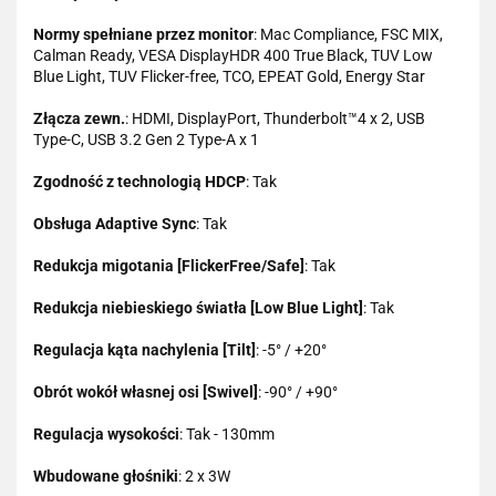
Normy spełniane przez monitor
: Mac Compliance, FSC MIX,
Calman Ready, VESA DisplayHDR 400 True Black, TUV Low
Blue Light, TUV Flicker-free, TCO, EPEAT Gold, Energy Star
Złącza zewn.
: HDMI, DisplayPort, Thunderbolt™4 x 2, USB
Type-C, USB 3.2 Gen 2 Type-A x 1
Zgodność z technologią HDCP
: Tak
Obsługa Adaptive Sync
: Tak
Redukcja migotania [FlickerFree/Safe]
: Tak
Redukcja niebieskiego światła [Low Blue Light]
: Tak
Regulacja kąta nachylenia [Tilt]
: -5° / +20°
Obrót wokół własnej osi [Swivel]
: -90° / +90°
Regulacja wysokości
: Tak - 130mm
Wbudowane głośniki
: 2 x 3W