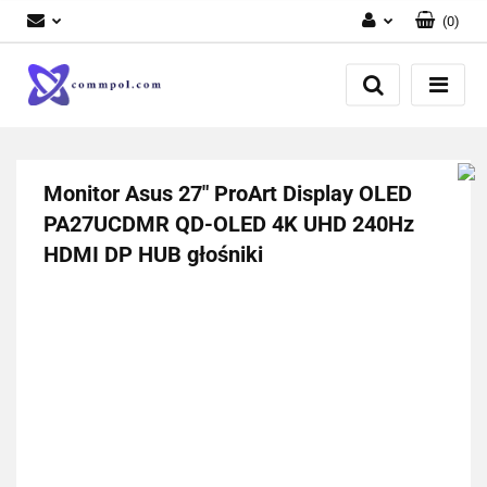
(
0
)
Zaloguj się
Zarejestruj się
Dodaj zgłoszenie
Monitor Asus 27" ProArt Display OLED
PA27UCDMR QD-OLED 4K UHD 240Hz
HDMI DP HUB głośniki