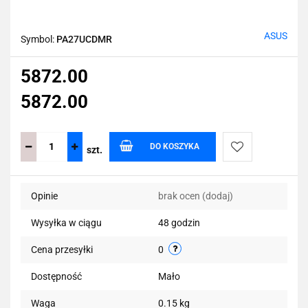
ASUS
Symbol:
PA27UCDMR
5872.00
5872.00
DO KOSZYKA
szt.
Do
Opinie
brak ocen
(dodaj)
przechowalni
Wysyłka w ciągu
48 godzin
Cena przesyłki
0
Dostępność
Mało
Waga
0.15 kg